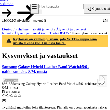
sisältöön
Kirjaudu sis
00220
Helsingin myymälä
fi
Etusivu
/
Puhelimet, tabletit ja kellot
/
Älykellot ja puettavat
laitteet
/
Älykellojen rannekkeet
/
Tuote 886135
/
Kysymykset ja vastaukset
Käytössäsi on vanhempi selain, jota Verkkokauppa.com-
sivusto ei enää tue. Lue lisää täältä.
Kysymykset ja vastaukset
Samsung Galaxy Hybrid Leather Band Watch4/5/6 -
nahkaranneke, S/M, musta
Poistotuote
886135
Samsung Galaxy Hybrid Leather Band Watch4/5/6 -nahkaranneke,
S/M, musta
Ei arvosanaa
(
0
)
Tyylikästä muotoilua joka tilanteeseen. Pinnalla on upeaa laadukasta nahkaa