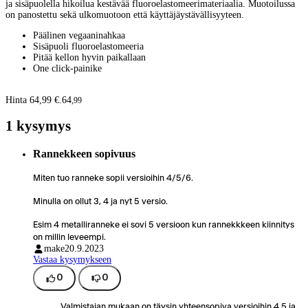
ja sisäpuolella hikoilua kestävää fluoroelastomeerimateriaalia. Muotoilussa
on panostettu sekä ulkomuotoon että käyttäjäystävällisyyteen.
Päälinen vegaaninahkaa
Sisäpuoli fluoroelastomeeria
Pitää kellon hyvin paikallaan
One click-painike
Hinta 64,99 €.
64
,
99
1 kysymys
Rannekkeen sopivuus
Miten tuo ranneke sopii versioihin 4/5/6.
Minulla on ollut 3, 4 ja nyt 5 versio.
Esim 4 metalliranneke ei sovi 5 versioon kun rannekkkeen kiinnitys
on millin leveempi.
make
20.9.2023
Vastaa kysymykseen
0
0
Valmistajan mukaan on täysin yhteensopiva versioihin 4,5 ja