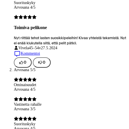
Suorituskyky
Arvosana 4/5
Toimiva pelikone
Nyt riittää tehot lasten suosikkipeleihin! Kivaa yhteistä tekemistä. Nyt
ei enää kiukutella siitä, että pelit pätkii.
Vivela
45–54v
27.5.2024
Kommentoi
0
0
Arvosana 5/5
Ominaisuudet
Arvosana 4/5
Vastinetta rahalle
Arvosana 3/5
Suorituskyky
Arvosana 4/5