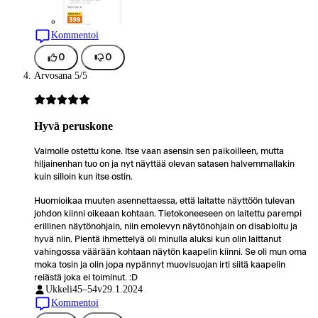
Kommentoi
0
0
Arvosana 5/5
Hyvä peruskone
Vaimolle ostettu kone. Itse vaan asensin sen paikoilleen, mutta
hiljainenhan tuo on ja nyt näyttää olevan satasen halvemmallakin
kuin silloin kun itse ostin.
Huomioikaa muuten asennettaessa, että laitatte näyttöön tulevan
johdon kiinni oikeaan kohtaan. Tietokoneeseen on laitettu parempi
erillinen näytönohjain, niin emolevyn näytönohjain on disabloitu ja
hyvä niin. Pientä ihmettelyä oli minulla aluksi kun olin laittanut
vahingossa väärään kohtaan näytön kaapelin kiinni. Se oli mun oma
moka tosin ja olin jopa nypännyt muovisuojan irti siitä kaapelin
reiästä joka ei toiminut. :D
Ukkeli
45–54v
29.1.2024
Kommentoi