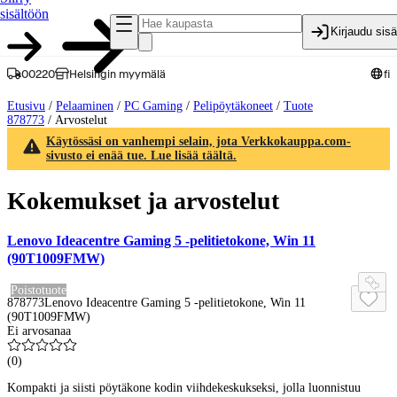
sisältöön
Kirjaudu sis
00220
Helsingin myymälä
fi
Etusivu
/
Pelaaminen
/
PC Gaming
/
Pelipöytäkoneet
/
Tuote
878773
/
Arvostelut
Käytössäsi on vanhempi selain, jota Verkkokauppa.com-
sivusto ei enää tue. Lue lisää täältä.
Kokemukset ja arvostelut
Lenovo Ideacentre Gaming 5 -pelitietokone, Win 11
(90T1009FMW)
Poistotuote
878773
Lenovo Ideacentre Gaming 5 -pelitietokone, Win 11
(90T1009FMW)
Ei arvosanaa
(
0
)
Kompakti ja siisti pöytäkone kodin viihdekeskukseksi, jolla luonnistuu