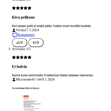
Kiva pelikone
Nyt lasten pelit ei enää pätki. Kaikki ovat hyvällä tuulella.
Vivela
17.5.2024
Kommentoi
0
0
Arvosana 3/5
Ei halvin
Sama kone isommalla 1t tallennus tilalla satasen halvempi
Micromake
45–54v
9.2.2024
Arvosteluun
liittyvät kuvat