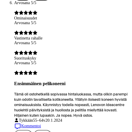
Arvosana 5/5
Ominaisuudet
Arvosana 5/5
Vastinetta rahalle
Arvosana 5/5
Suorituskyky
Arvosana 5/5
Ensimmäinen pelikoneeni
Tämä oli ostohetkellä sopivassa hintaluokassa, mutta olikin parempi
kuin odotin tavalliselta kotikoneelta. Yllätyin iloisesti koneen hyvistä
ominaisuuksista. Käynnistyy todella nopeasti, Lenovon Ideacentre
huolehtii päivityksistä ja huollosta ja pelitila miellyttää kovasti.
Hiljainen kuten lupaakin. Ja nopea. Hyvä ostos.
Tykkään
55–64v
20.1.2024
Kommentoi