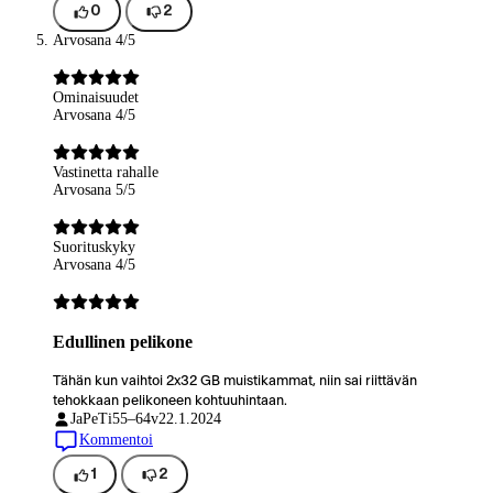
0
2
Arvosana 4/5
Ominaisuudet
Arvosana 4/5
Vastinetta rahalle
Arvosana 5/5
Suorituskyky
Arvosana 4/5
Edullinen pelikone
Tähän kun vaihtoi 2x32 GB muistikammat, niin sai riittävän
tehokkaan pelikoneen kohtuuhintaan.
JaPeTi
55–64v
22.1.2024
Kommentoi
1
2