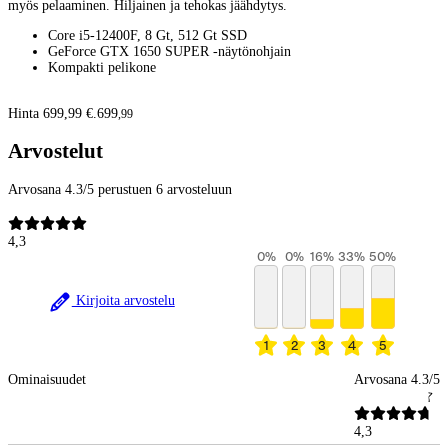
myös pelaaminen. Hiljainen ja tehokas jäähdytys.
Core i5-12400F, 8 Gt, 512 Gt SSD
GeForce GTX 1650 SUPER -näytönohjain
Kompakti pelikone
Hinta 699,99 €.
699
,
99
Arvostelut
Arvosana 4.3/5 perustuen 6 arvosteluun
4,3
0
%
0
%
16
%
33
%
50
%
Kirjoita arvostelu
1
2
3
4
5
Ominaisuudet
Arvosana 4.3/5
4,3