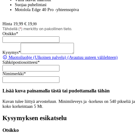
Suojaa puhelintasi
Motolola Edge 40 Pro -yhteensopiva
Hinta 19,99 €.
19
,
99
Tähdellä (
*
) merkitty on pakollinen tieto.
Otsikko
*
Kysymys
*
Muotoiluohje
(Ulkoinen palvelu) (Avautuu uuteen välilehteen)
Sähköpostiosoitteesi
*
Nimimerkki
*
Lisää kuva painamalla tästä tai pudottamalla tähän
Kuvan tulee liittyä arvosteluun. Minimileveys ja -korkeus on 540 pikseliä ja
koko korkeintaan 5 Mt.
Kysymyksen esikatselu
Otsikko