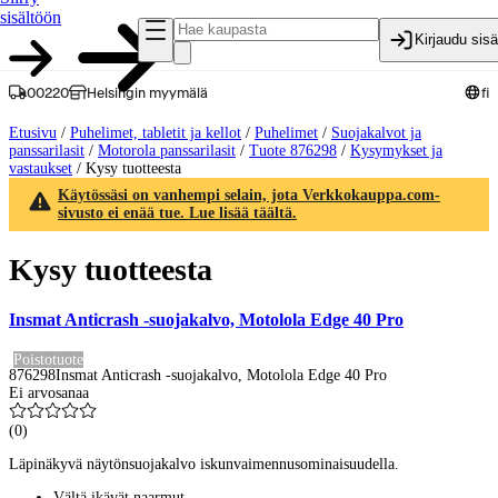
sisältöön
Kirjaudu sis
00220
Helsingin myymälä
fi
Etusivu
/
Puhelimet, tabletit ja kellot
/
Puhelimet
/
Suojakalvot ja
panssarilasit
/
Motorola panssarilasit
/
Tuote 876298
/
Kysymykset ja
vastaukset
/
Kysy tuotteesta
Käytössäsi on vanhempi selain, jota Verkkokauppa.com-
sivusto ei enää tue. Lue lisää täältä.
Kysy tuotteesta
Insmat Anticrash -suojakalvo, Motolola Edge 40 Pro
Poistotuote
876298
Insmat Anticrash -suojakalvo, Motolola Edge 40 Pro
Ei arvosanaa
(
0
)
Läpinäkyvä näytönsuojakalvo iskunvaimennusominaisuudella.
Vältä ikävät naarmut