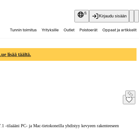
fi
Kirjaudu sisään
Tunnin toimitus
Yrityksille
Outlet
Poistoerät
Oppaat ja artikkelit
Vaihtokauppa
Palvelut
Ajankohtaista
e lisää täältä.
-tilaääni PC- ja Mac-tietokoneilla yhdistyy kevyeen rakenteeseen