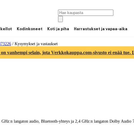
 kellot
Kodinkoneet
Koti ja piha
Harrastukset ja vapaa-aika
873226
/
Kysymykset ja vastaukset
 on vanhempi selain, jota Verkkokauppa.com-sivusto ei enää tue. Lu
:n langaton audio, Bluetooth-yhteys ja 2,4 GHz:n langaton Dolby Audio 7.1 