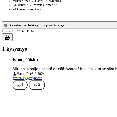
Virtuaalinen 7.1 ääni PC/Macillä
Kallistetut 50 mm:n elementit
24 tunnin akunkesto
Ei saatavilla Helsingin myymälästä
Hinta 119,99 €.
119
,
99
1 kysymys
Isoon päähän?
Mitenhän paljon näissä on säätövaraa? Itselläni kun on aika i
HannuPee
3.2.2024
Vastaa kysymykseen
1
0