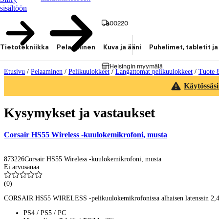
sisältöön
00220
Tietotekniikka
Pelaaminen
Kuva ja ääni
Puhelimet, tabletit ja
Helsingin myymälä
Etusivu
/
Pelaaminen
/
Pelikuulokkeet
/
Langattomat pelikuulokkeet
/
Tuote 
Käytössäsi
Kysymykset ja vastaukset
Corsair HS55 Wireless -kuulokemikrofoni, musta
873226
Corsair HS55 Wireless -kuulokemikrofoni, musta
Ei arvosanaa
(
0
)
CORSAIR HS55 WIRELESS -pelikuulokemikrofonissa alhaisen latenssin 2,4 GHz
PS4 / PS5 / PC