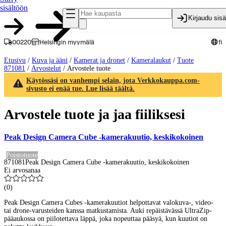
sisältöön
Kirjaudu sis
00220
Helsingin myymälä
fi
Etusivu
/
Kuva ja ääni
/
Kamerat ja dronet
/
Kameralaukut
/
Tuote
871081
/
Arvostelut
/
Arvostele tuote
Käytössäsi on vanhempi selain, jota Verkkokauppa.com-
sivusto ei enää tue. Lue lisää täältä.
Arvostele tuote ja jaa fiiliksesi
Peak Design Camera Cube -kamerakuutio, keskikokoinen
Poistotuote
871081
Peak Design Camera Cube -kamerakuutio, keskikokoinen
Ei arvosanaa
(
0
)
Peak Design Camera Cubes -kamerakuutiot helpottavat valokuva-, video-
tai drone-varusteiden kanssa matkustamista. Auki repäistävässä UltraZip-
pääaukossa on piilotettava läppä, joka nopeuttaa pääsyä, kun kuutiot on