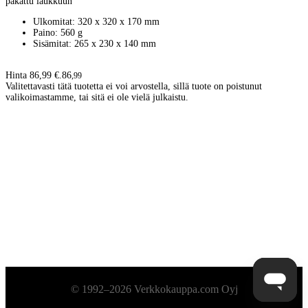
pakattu laukkuun
Ulkomitat: 320 x 320 x 170 mm
Paino: 560 g
Sisämitat: 265 x 230 x 140 mm
Hinta 86,99 €.
86
,
99
Valitettavasti tätä tuotetta ei voi arvostella, sillä tuote on poistunut
valikoimastamme, tai sitä ei ole vielä julkaistu.
Alatunniste
© 1992–2026 Verkkokauppa.com Oyj