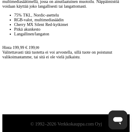
multimediasäätimellä, jossa on ainutlaatuinen muotoilu. Näppäimistöä
voidaan käyttää joko langallisesti tai langattomasti.
75% TKL, Nordic-asettelu
RGB-valot, multimediasäädin
Cherry MX Silent Red-kytkimet
Pitkä akunkesto
Langallinen/langaton
Hinta 199,99 €.
199
,
99
Valitettavasti tätä tuotetta ei voi arvostella, sillä tuote on poistunut
valikoimastamme, tai sitä ei ole vielä julkaistu.
Alatunniste
© 1992–2026 Verkkokauppa.com Oyj