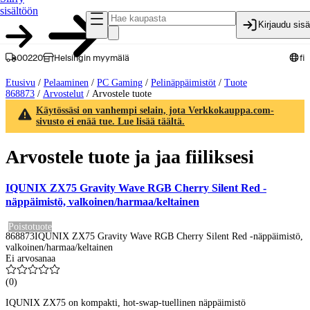
sisältöön
Kirjaudu sis
00220
Helsingin myymälä
fi
Etusivu
/
Pelaaminen
/
PC Gaming
/
Pelinäppäimistöt
/
Tuote
868873
/
Arvostelut
/
Arvostele tuote
Käytössäsi on vanhempi selain, jota Verkkokauppa.com-
sivusto ei enää tue. Lue lisää täältä.
Arvostele tuote ja jaa fiiliksesi
IQUNIX ZX75 Gravity Wave RGB Cherry Silent Red -
näppäimistö, valkoinen/harmaa/keltainen
Poistotuote
868873
IQUNIX ZX75 Gravity Wave RGB Cherry Silent Red -näppäimistö,
valkoinen/harmaa/keltainen
Ei arvosanaa
(
0
)
IQUNIX ZX75 on kompakti, hot-swap-tuellinen näppäimistö