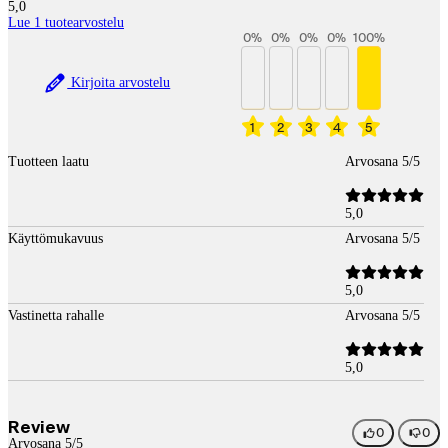
5,0
Lue 1 tuotearvostelu
0
%
0
%
0
%
0
%
100
%
Kirjoita arvostelu
1
2
3
4
5
Tuotteen laatu
Arvosana 5/5
5,0
Käyttömukavuus
Arvosana 5/5
5,0
Vastinetta rahalle
Arvosana 5/5
5,0
Review
0
0
Arvosana 5/5