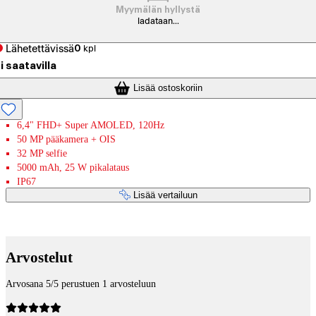
Myymälän hyllystä
ladataan...
Lähetettävissä
0
kpl
i saatavilla
Lisää ostoskoriin
6,4" FHD+ Super AMOLED, 120Hz
50 MP pääkamera + OIS
32 MP selfie
5000 mAh, 25 W pikalataus
IP67
Lisää vertailuun
Maksupalvelut
Arvostelut
Arvosana 5/5 perustuen 1 arvosteluun