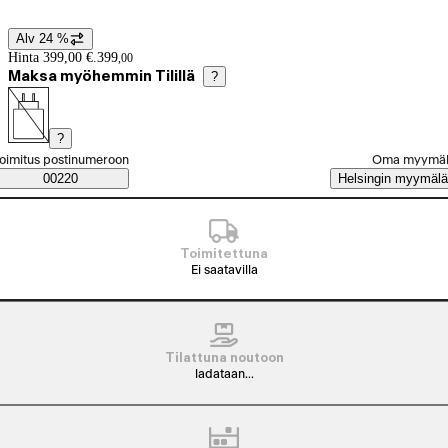
Alv 24 %
Hintatiedot
Hinta 399,00 €.
399
,
00
Maksa myöhemmin Tilillä
?
?
alitse tilaustapa
oimitus postinumeroon
Oma myymä
Saatavuustiedot
00220
Helsingin myymälä
Toimitettuna
Ei saatavilla
Tilattuna noutoon
ladataan...