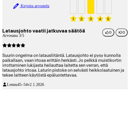
Kirjoita arvostelu
1
2
3
4
5
Latausjohto vaatii jatkuvaa säätöä
0
0
Arvosana 3/5
Suurin ongelma on latausliitäntä. Latausjohto ei pysy kunnolla
paikallaan, vaan irtoaa erittäin herkästi. Jo pelkkä muistikortin
irrottaminen lukijasta heilauttaa laitetta sen verran, että
latausjohto irtoaa. Laturin pistoke on selvästi heikkolaatuinen ja
tekee laitteen käytöstä epäluotettavaa.
Lennu
45–54v
2.1.2026