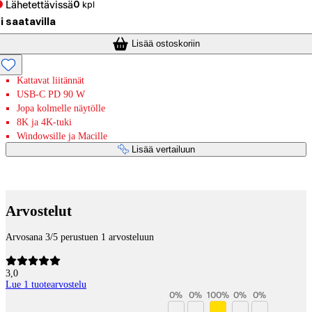
Lähetettävissä
0
kpl
i saatavilla
Lisää ostoskoriin
Kattavat liitännät
USB-C PD 90 W
Jopa kolmelle näytölle
8K ja 4K-tuki
Windowsille ja Macille
Lisää vertailuun
Maksupalvelut
Arvostelut
Arvosana 3/5 perustuen 1 arvosteluun
3,0
Lue 1 tuotearvostelu
0
%
0
%
100
%
0
%
0
%