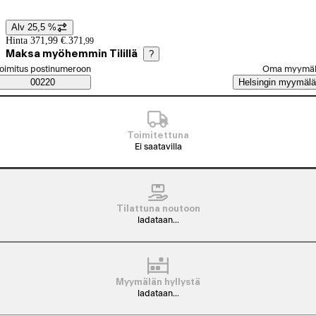
Alv 25,5 %
Hintatiedot
Hinta 371,99 €.
371
,
99
Maksa myöhemmin Tilillä
?
alitse tilaustapa
oimitus postinumeroon
Oma myymä
Saatavuustiedot
00220
Helsingin myymälä
Toimitettuna
Ei saatavilla
Tilattuna noutoon
ladataan...
Myymälän hyllystä
ladataan...