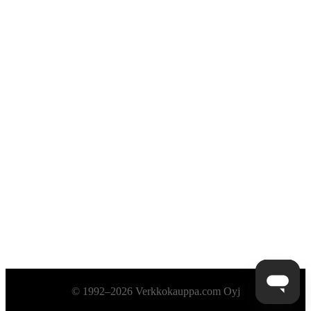
Alatunniste
© 1992–2026 Verkkokauppa.com Oyj