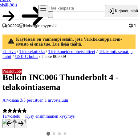
sisältöön
Kirjaudu sis
00220
Helsingin myymälä
fi
Käytössäsi on vanhempi selain, jota Verkkokauppa.com-
sivusto ei enää tue. Lue lisää täältä.
Etusivu
/
Tietotekniikka
/
Tietokoneiden oheislaitteet
/
Telakointiasemat ja
hubit
/
USB-C hubit
/
Tuote 865039
Poistotuote
Belkin INC006 Thunderbolt 4 -
telakointiasema
Arvosana 3/5 perustuen 1 arvosteluun
1
arvostelu
Kysy ensimmäinen kysymys
Tuotteen kuvat ja videot
Katso tuotekuva 2
Katso tuotekuva 3
Katso tuotekuva 4
Katso tuotekuva 1