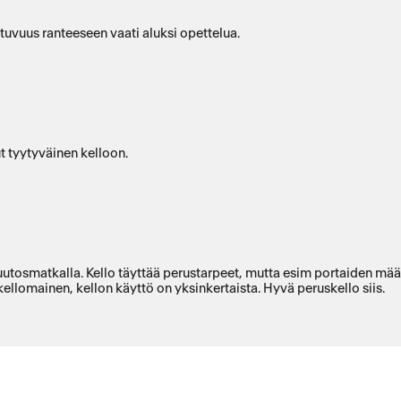
tuvuus ranteeseen vaati aluksi opettelua.
t tyytyväinen kelloon.
tosmatkalla. Kello täyttää perustarpeet, mutta esim portaiden määr
kellomainen, kellon käyttö on yksinkertaista. Hyvä peruskello siis.