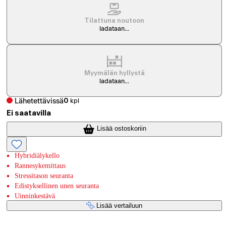
Tilattuna noutoon
ladataan...
Myymälän hyllystä
ladataan...
Lähetettävissä
0
kpl
Ei saatavilla
Lisää ostoskoriin
Hybridiälykello
Rannesykemittaus
Stressitason seuranta
Edistyksellinen unen seuranta
Uinninkestävä
Lisää vertailuun