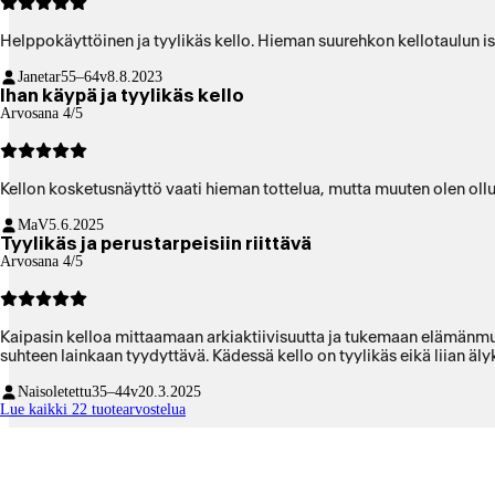
Helppokäyttöinen ja tyylikäs kello. Hieman suurehkon kellotaulun is
Janetar
55–64v
8.8.2023
Ihan käypä ja tyylikäs kello
Arvosana 4/5
Kellon kosketusnäyttö vaati hieman tottelua, mutta muuten olen ollu
MaV
5.6.2025
Tyylikäs ja perustarpeisiin riittävä
Arvosana 4/5
Kaipasin kelloa mittaamaan arkiaktiivisuutta ja tukemaan elämänmuu
suhteen lainkaan tyydyttävä. Kädessä kello on tyylikäs eikä liian äly
Naisoletettu
35–44v
20.3.2025
Lue kaikki 22 tuotearvostelua