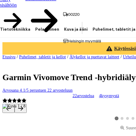
sisältöön
00220
Tietotekniikka
Pelaaminen
Kuva ja ääni
Puhelimet, tabletit ja
Helsingin myymälä
Käytössäsi
Etusivu
/
Puhelimet, tabletit ja kellot
/
Älykellot ja puettavat laitteet
/
Urheilu
Garmin Vivomove Trend -hybridiälyk
Arvosana 4.1/5 perustuen 22 arvosteluun
22
arvostelua
4
kysymystä
Tuotteen kuvat ja videot
Katso tuotekuv
Katso tu
Kat
Katso tuotekuv
Suure