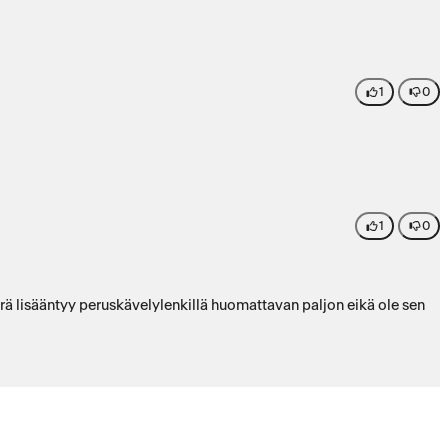
1
0
1
0
ä lisääntyy peruskävelylenkillä huomattavan paljon eikä ole sen