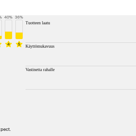
%
40
%
36
%
Tuotteen laatu
4
5
Käyttömukavuus
Vastinetta rahalle
xpect.