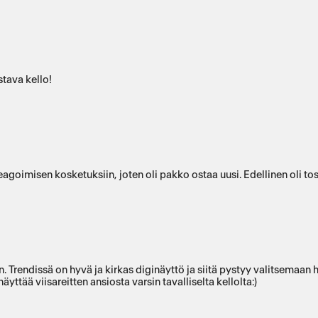
stava kello!
reagoimisen kosketuksiin, joten oli pakko ostaa uusi. Edellinen oli t
 Trendissä on hyvä ja kirkas diginäyttö ja siitä pystyy valitsemaan 
ttää viisareitten ansiosta varsin tavalliselta kellolta:)