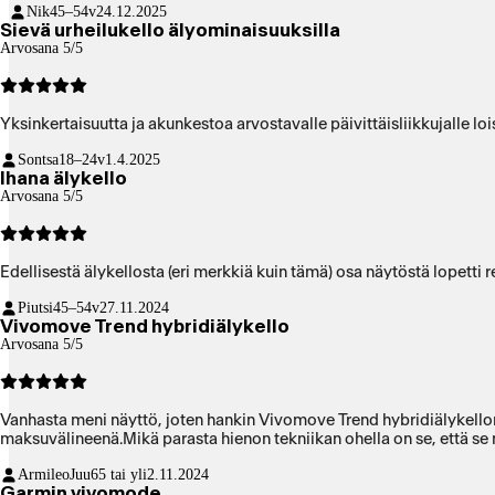
Nik
45–54v
24.12.2025
Sievä urheilukello älyominaisuuksilla
Arvosana 5/5
Yksinkertaisuutta ja akunkestoa arvostavalle päivittäisliikkujalle loi
Sontsa
18–24v
1.4.2025
Ihana älykello
Arvosana 5/5
Edellisestä älykellosta (eri merkkiä kuin tämä) osa näytöstä lopetti 
Piutsi
45–54v
27.11.2024
Vivomove Trend hybridiälykello
Arvosana 5/5
Vanhasta meni näyttö, joten hankin Vivomove Trend hybridiälykellon.
maksuvälineenä.Mikä parasta hienon tekniikan ohella on se, että se näy
ArmileoJuu
65 tai yli
2.11.2024
Garmin vivomode