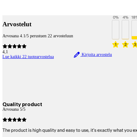
Maksupalvelut
0
%
4
%
18
Arvostelut
Arvosana 4.1/5 perustuen 22 arvosteluun
1
2
3
4,1
Kirjoita arvostelu
Lue kaikki 22 tuotearvostelua
Quality product
Arvosana 5/5
The product is high quality and easy to use, it's exactly what you e