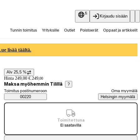
fi
Kirjaudu sisään
Tunnin toimitus
Yrityksille
Outlet
Poistoerät
Oppaat ja artikkelit
Vaihtokauppa
Palvelut
Ajankohtaista
e lisää täältä.
Alv 25,5 %
Hintatiedot
Hinta 249,00 €.
249
,
00
Maksa myöhemmin Tilillä
?
Valitse tilaustapa
Toimitus postinumeroon
Oma myymälä
Saatavuustiedot
00220
Helsingin myymälä
Toimitettuna
Ei saatavilla