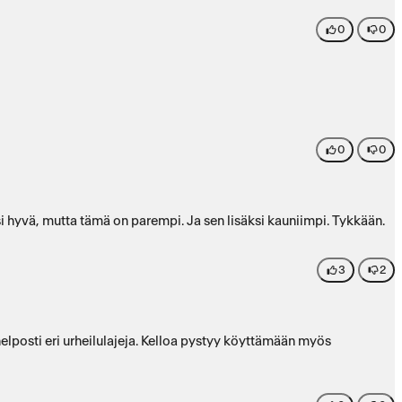
0
0
0
0
osi hyvä, mutta tämä on parempi. Ja sen lisäksi kauniimpi. Tykkään.
3
2
helposti eri urheilulajeja. Kelloa pystyy köyttämään myös