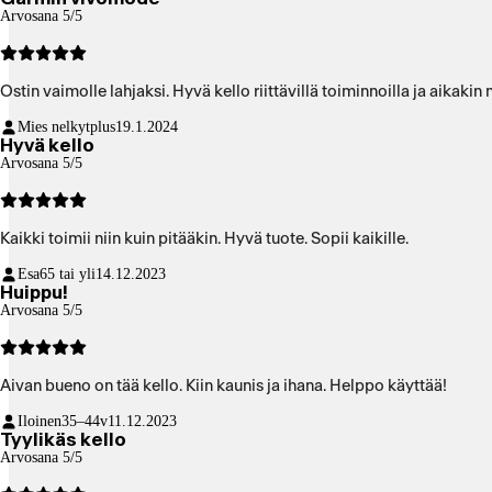
Arvosana 5/5
Ostin vaimolle lahjaksi. Hyvä kello riittävillä toiminnoilla ja aikaki
Mies nelkytplus
19.1.2024
Hyvä kello
Arvosana 5/5
Kaikki toimii niin kuin pitääkin. Hyvä tuote. Sopii kaikille.
Esa
65 tai yli
14.12.2023
Huippu!
Arvosana 5/5
Aivan bueno on tää kello. Kiin kaunis ja ihana. Helppo käyttää!
Iloinen
35–44v
11.12.2023
Tyylikäs kello
Arvosana 5/5