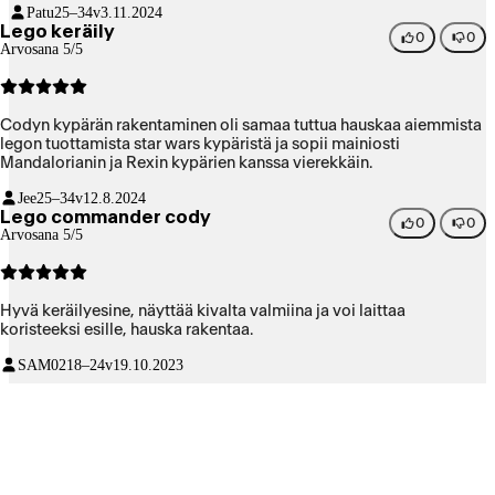
Patu
25–34v
3.11.2024
Lego keräily
0
0
Arvosana 5/5
Codyn kypärän rakentaminen oli samaa tuttua hauskaa aiemmista
legon tuottamista star wars kypäristä ja sopii mainiosti
Mandalorianin ja Rexin kypärien kanssa vierekkäin.
Jee
25–34v
12.8.2024
Lego commander cody
0
0
Arvosana 5/5
Hyvä keräilyesine, näyttää kivalta valmiina ja voi laittaa
koristeeksi esille, hauska rakentaa.
SAM02
18–24v
19.10.2023