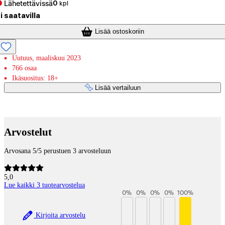
Lähetettävissä
0
kpl
i saatavilla
Lisää ostoskoriin
Uutuus, maaliskuu 2023
766 osaa
Ikäsuositus: 18+
Lisää vertailuun
Maksupalvelut
Arvostelut
Arvosana 5/5 perustuen 3 arvosteluun
5,0
Lue kaikki 3 tuotearvostelua
0
%
0
%
0
%
0
%
100
%
Kirjoita arvostelu