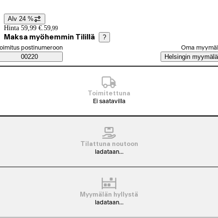
Alv 24 %
Hintatiedot
Hinta 59,99 €.
59
,
99
Maksa myöhemmin Tilillä
?
alitse tilaustapa
oimitus postinumeroon
Oma myymä
Saatavuustiedot
00220
Helsingin myymälä
Toimitettuna
Ei saatavilla
Tilattuna noutoon
ladataan...
Myymälän hyllystä
ladataan...