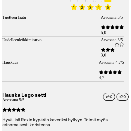
1
2
3
4
5
Tuotteen laatu
Arvosana 5/5
5,0
Uudelleenleikkimisarvo
Arvosana 3/5
3,0
Hauskuus
Arvosana 4.7/5
4,7
Hauska Lego setti
0
0
Arvosana 5/5
Hyvä lisä Rexin kypärän kaveriksi hyllyyn. Toimii myös
erinomaisesti koristeena.