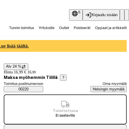
fi
Kirjaudu sisään
Tunnin toimitus
Yrityksille
Outlet
Poistoerät
Oppaat ja artikkelit
Vaihtokauppa
Palvelut
Ajankohtaista
e lisää täältä.
Alv 24 %
Hintatiedot
Hinta 16,99 €.
16
,
99
Maksa myöhemmin Tilillä
?
Valitse tilaustapa
Toimitus postinumeroon
Oma myymälä
Saatavuustiedot
00220
Helsingin myymälä
Toimitettuna
Ei saatavilla