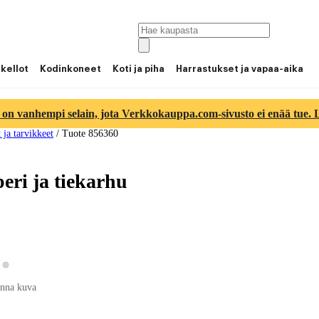
 kellot
Kodinkoneet
Koti ja piha
Harrastukset ja vapaa-aika
 on vanhempi selain, jota Verkkokauppa.com-sivusto ei enää tue. Lu
 ja tarvikkeet
/
Tuote 856360
eri ja tiekarhu
Katso tuotekuva 2
tso tuotekuva 1
nna kuva