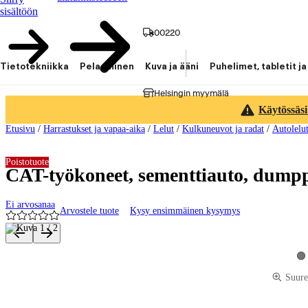
sisältöön
00220
Tietotekniikka
Pelaaminen
Kuva ja ääni
Puhelimet, tabletit ja
Helsingin myymälä
Käytössäsi
Etusivu
/
Harrastukset ja vapaa-aika
/
Lelut
/
Kulkuneuvot ja radat
/
Autolelut
Poistotuote
CAT-työkoneet, sementtiauto, dumpp
Ei arvosanaa
Arvostele tuote
Kysy ensimmäinen kysymys
Tuotteen kuvat ja videot
Ka
Suure