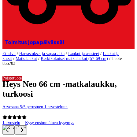
Toimitus jopa päivässä!
Etusivu
/
Harrastukset ja vapaa-aika
/
Laukut ja asusteet
/
Laukut ja
kassit
/
Matkalaukut
/
Keskikokoiset matkalaukut (57-69 cm)
/
Tuote
855703
Poistotuote
Heys Neo 66 cm -matkalaukku,
turkoosi
Arvosana 5/5 perustuen 1 arvosteluun
1
arvostelu
Kysy ensimmäinen kysymys
Tuotteen kuvat ja videot