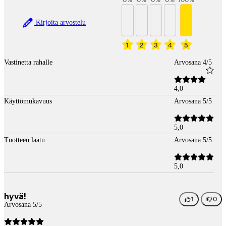
0
%
0
%
0
%
0
%
100
%
Kirjoita arvostelu
1
2
3
4
5
Vastinetta rahalle
Arvosana 4/5
4,0
Käyttömukavuus
Arvosana 5/5
5,0
Tuotteen laatu
Arvosana 5/5
5,0
hyvä!
1
0
Arvosana 5/5