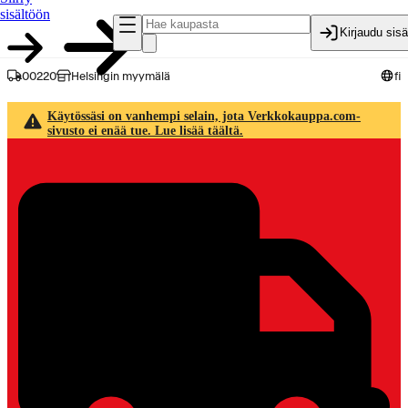
sisältöön
Kirjaudu sis
00220
Helsingin myymälä
fi
Käytössäsi on vanhempi selain, jota Verkkokauppa.com-
sivusto ei enää tue. Lue lisää täältä.