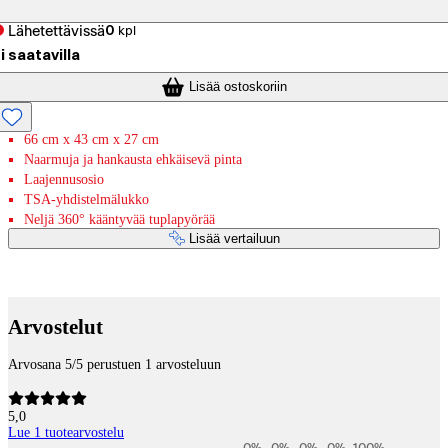
Lähetettävissä
0
kpl
i saatavilla
Lisää ostoskoriin
66 cm x 43 cm x 27 cm
Naarmuja ja hankausta ehkäisevä pinta
Laajennusosio
TSA-yhdistelmälukko
Neljä 360° kääntyvää tuplapyörää
Lisää vertailuun
Maksupalvelut
Arvostelut
Arvosana 5/5 perustuen 1 arvosteluun
5,0
Lue 1 tuotearvostelu