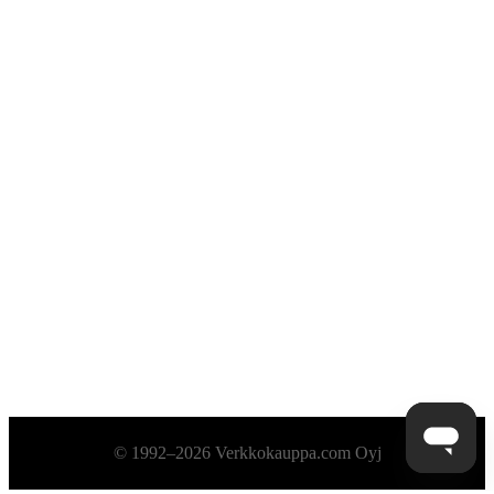
Alatunniste
© 1992–2026 Verkkokauppa.com Oyj