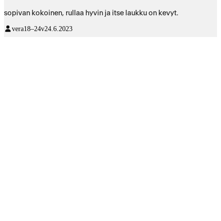
sopivan kokoinen, rullaa hyvin ja itse laukku on kevyt.
vera
18–24v
24.6.2023