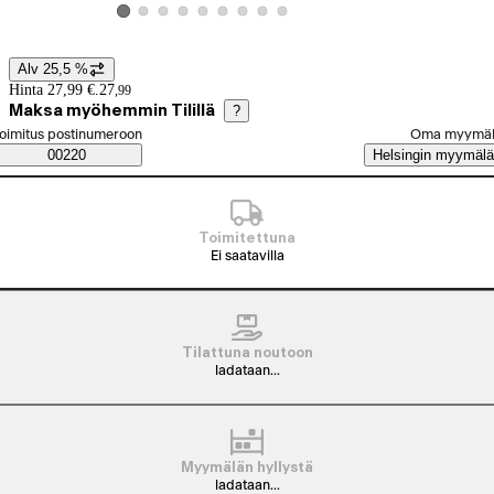
Katso tuotekuva 2
Katso tuotekuva 3
Katso tuotekuva 4
Katso tuotekuva 5
Katso tuotekuva 6
Katso tuotekuva 7
Katso tuotekuva 8
Katso tuotekuva 9
Katso tuotekuva 1
Alv 25,5 %
Hintatiedot
Hinta 27,99 €.
27
,
99
Maksa myöhemmin Tilillä
?
alitse tilaustapa
oimitus postinumeroon
Oma myymä
Saatavuustiedot
00220
Helsingin myymälä
Toimitettuna
Ei saatavilla
Tilattuna noutoon
ladataan...
Myymälän hyllystä
ladataan...