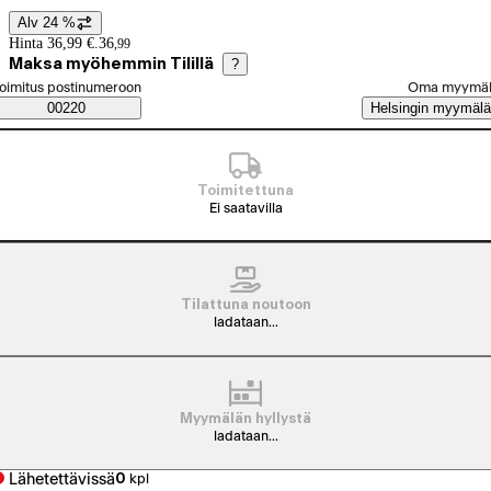
Alv 24 %
Hintatiedot
Hinta 36,99 €.
36
,
99
Maksa myöhemmin Tilillä
?
alitse tilaustapa
oimitus postinumeroon
Oma myymä
Saatavuustiedot
00220
Helsingin myymälä
Toimitettuna
Ei saatavilla
Tilattuna noutoon
ladataan...
Myymälän hyllystä
ladataan...
Lähetettävissä
0
kpl