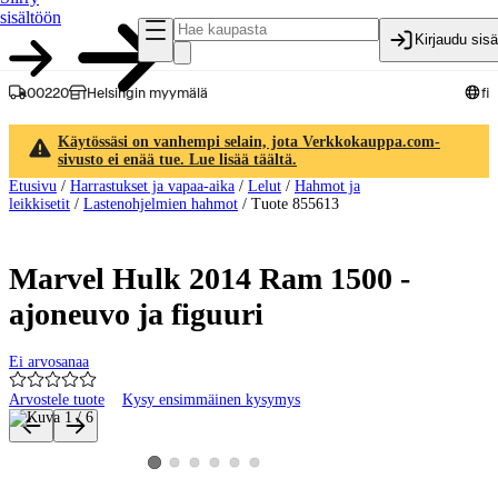
sisältöön
Kirjaudu sis
00220
Helsingin myymälä
fi
Käytössäsi on vanhempi selain, jota Verkkokauppa.com-
sivusto ei enää tue. Lue lisää täältä.
Etusivu
/
Harrastukset ja vapaa-aika
/
Lelut
/
Hahmot ja
leikkisetit
/
Lastenohjelmien hahmot
/
Tuote 855613
Marvel Hulk 2014 Ram 1500 -
ajoneuvo ja figuuri
Ei arvosanaa
Arvostele tuote
Kysy ensimmäinen kysymys
Tuotteen kuvat ja videot
Katso tuotekuva 2
Katso tuotekuva 3
Katso tuotekuva 4
Katso tuotekuva 5
Katso tuotekuva 6
Katso tuotekuva 1