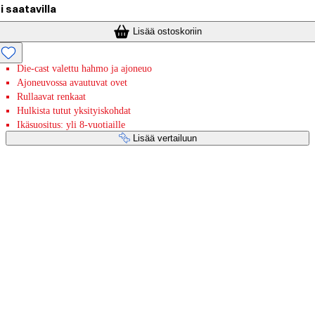
i saatavilla
Lisää ostoskoriin
Die-cast valettu hahmo ja ajoneuo
Ajoneuvossa avautuvat ovet
Rullaavat renkaat
Hulkista tutut yksityiskohdat
Ikäsuositus: yli 8-vuotiaille
Lisää vertailuun
Maksupalvelut