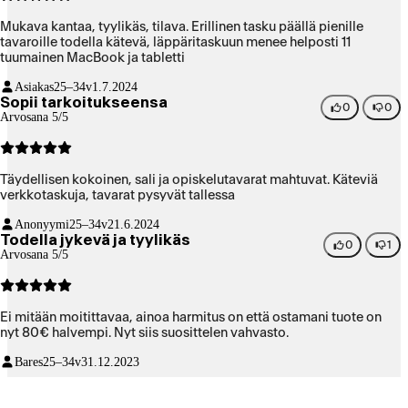
Mukava kantaa, tyylikäs, tilava. Erillinen tasku päällä pienille
tavaroille todella kätevä, läppäritaskuun menee helposti 11
tuumainen MacBook ja tabletti
Asiakas
25–34v
1.7.2024
Sopii tarkoitukseensa
0
0
Arvosana 5/5
Täydellisen kokoinen, sali ja opiskelutavarat mahtuvat. Käteviä
verkkotaskuja, tavarat pysyvät tallessa
Anonyymi
25–34v
21.6.2024
Todella jykevä ja tyylikäs
0
1
Arvosana 5/5
Ei mitään moitittavaa, ainoa harmitus on että ostamani tuote on
nyt 80€ halvempi. Nyt siis suosittelen vahvasto.
Bares
25–34v
31.12.2023