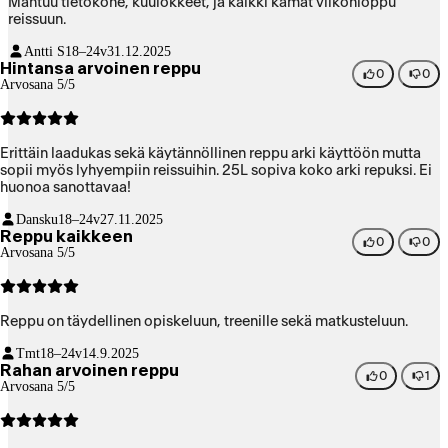
Mahtuu tietokone, kuulokkeet, ja kaikki kamat viikonloppu
reissuun.
Antti S
18–24v
31.12.2025
Hintansa arvoinen reppu
0
0
Arvosana 5/5
Erittäin laadukas sekä käytännöllinen reppu arki käyttöön mutta
sopii myös lyhyempiin reissuihin. 25L sopiva koko arki repuksi. Ei
huonoa sanottavaa!
Dansku
18–24v
27.11.2025
Reppu kaikkeen
0
0
Arvosana 5/5
Reppu on täydellinen opiskeluun, treenille sekä matkusteluun.
Tmt
18–24v
14.9.2025
Rahan arvoinen reppu
0
1
Arvosana 5/5