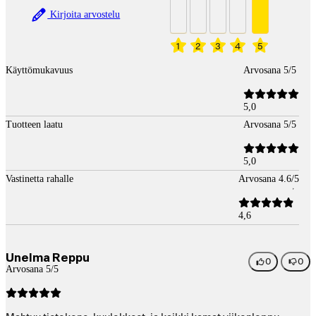
Kirjoita arvostelu
1
2
3
4
5
Käyttömukavuus
Arvosana 5/5
5,0
Tuotteen laatu
Arvosana 5/5
5,0
Vastinetta rahalle
Arvosana 4.6/5
4,6
Unelma Reppu
0
0
Arvosana 5/5