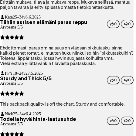
Erittäin mukava, tilava ja mukava reppu. Mukava selässä, mahtuu
paljon tavaraa ja erityisplussa omasta tietokonetaskusta.
Kata
25–34v
8.6.2025
Tähän astisen elämäni paras reppu
0
0
Arvosana 5/5
Ehdottomasti paras ominaisuus on yläosan pikkutasku, sinne
kaikki pienet romut, ei muuten huku niinku isoihin ”pikkutaskuihin”.
Toisena läppäritasku, jossa hyvin suojassa kolhuilta yms.
Vielä extraa yllättävänkin tilavasta päätaskusta.
FPY
18–24v
27.5.2025
Sturdy and Thick 5/5
0
0
Arvosana 5/5
This backpack quality is off the chart. Sturdy and comfortable.
Nick
25–34v
6.4.2025
Todella hyvä hinta-laatusuhde
0
0
Arvosana 5/5