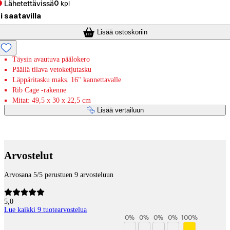
Lähetettävissä
0
kpl
i saatavilla
Lisää ostoskoriin
Täysin avautuva päälokero
Päällä tilava vetoketjutasku
Läppäritasku maks. 16" kannettavalle
Rib Cage -rakenne
Mitat: 49,5 x 30 x 22,5 cm
Lisää vertailuun
Maksupalvelut
Arvostelut
Arvosana 5/5 perustuen 9 arvosteluun
5,0
Lue kaikki 9 tuotearvostelua
0
%
0
%
0
%
0
%
100
%