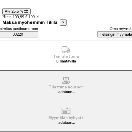
Alv 25,5 %
Hintatiedot
Hinta 199,99 €.
199
,
99
Maksa myöhemmin Tilillä
?
alitse tilaustapa
oimitus postinumeroon
Oma myymä
Saatavuustiedot
00220
Helsingin myymälä
Toimitettuna
Ei saatavilla
Tilattuna noutoon
ladataan...
Myymälän hyllystä
ladataan...