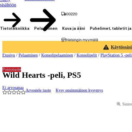
sisältöön
00220
Tietotekniikka
Pelaaminen
Kuva ja ääni
Puhelimet, tabletit ja
Helsingin myymälä
Käytössäsi
Etusivu
/
Pelaaminen
/
Konsolipelaaminen
/
Konsolipelit
/
PlayStation 5 -peli
Poistotuote
Wild Hearts -peli, PS5
Ei arvosanaa
Arvostele tuote
Kysy ensimmäinen kysymys
Tuotteen kuvat ja videot
Suure