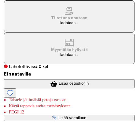
Tilattuna noutoon
ladataan...
Myymälän hyllystä
ladataan...
Lähetettävissä
0
kpl
Ei saatavilla
Lisää ostoskoriin
Taistele jättimäisiä petoja vastaan
Käytä tappavia aseita metsästykseen
PEGI 12
Lisää vertailuun