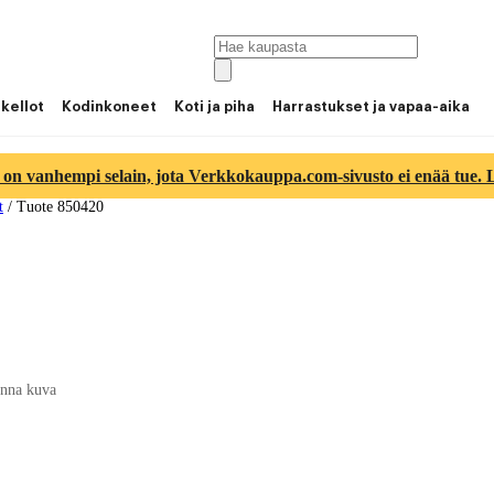
 kellot
Kodinkoneet
Koti ja piha
Harrastukset ja vapaa-aika
 on vanhempi selain, jota Verkkokauppa.com-sivusto ei enää tue. Lu
t
/
Tuote 850420
nna kuva