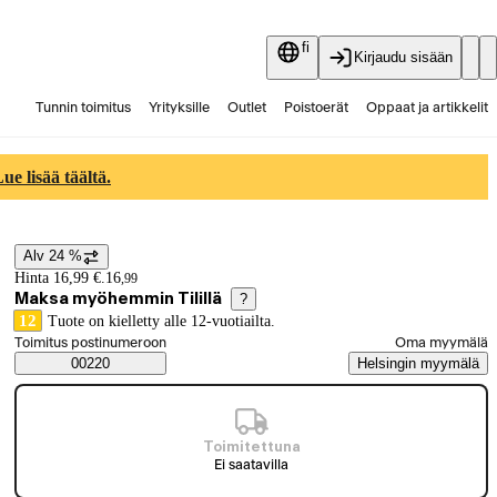
fi
Kirjaudu sisään
Tunnin toimitus
Yrityksille
Outlet
Poistoerät
Oppaat ja artikkelit
Vaihtokauppa
Palvelut
Ajankohtaista
e lisää täältä.
Alv 24 %
Hintatiedot
Hinta 16,99 €.
16
,
99
Maksa myöhemmin Tilillä
?
12
Tuote on kielletty alle 12-vuotiailta.
Valitse tilaustapa
Toimitus postinumeroon
Oma myymälä
Saatavuustiedot
00220
Helsingin myymälä
Toimitettuna
Ei saatavilla