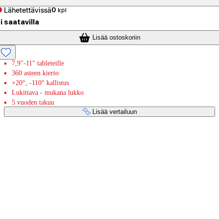
Lähetettävissä
0
kpl
i saatavilla
Lisää ostoskoriin
7,9"-11" tableteille
360 asteen kierto
+20°, -110° kallistus
Lukittava - mukana lukko
5 vuoden takuu
Lisää vertailuun
Maksupalvelut