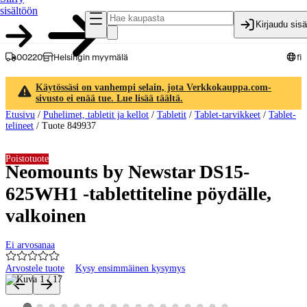
sisältöön
Kirjaudu sis
00220
Helsingin myymälä
fi
Käytössäsi on vanhempi selain, jota Verkkokauppa.com-
sivusto ei enää tue. Lue lisää täältä.
Etusivu
/
Puhelimet, tabletit ja kellot
/
Tabletit
/
Tablet-tarvikkeet
/
Tablet-
telineet
/
Tuote 849937
Poistotuote
Neomounts by Newstar DS15-
625WH1 -tablettiteline pöydälle,
valkoinen
Ei arvosanaa
Arvostele tuote
Kysy ensimmäinen kysymys
Tuotteen kuvat ja videot