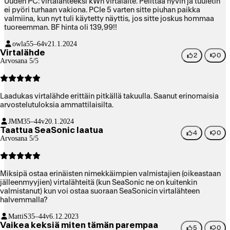
Uuden PC: virtalähteeksi kWh virtalaite. Pelittää hyvin ja tuuletin
ei pyöri turhaan vakiona. PCIe 5 varten sitte piuhan paikka
valmiina, kun nyt tuli käytetty näyttis, jos sitte joskus hommaa
tuoreemman. BF hinta oli 139,99!!
owla
55–64v
21.1.2024
Virtalähde
2
0
Arvosana 5/5
Laadukas virtalähde erittäin pitkällä takuulla. Saanut erinomaisia
arvostelutuloksia ammattilaisilta.
JMM
35–44v
20.1.2024
Taattua SeaSonic laatua
4
0
Arvosana 5/5
Miksipä ostaa erinäisten nimekkäimpien valmistajien (oikeastaan
jälleenmyyjien) virtalähteitä (kun SeaSonic ne on kuitenkin
valmistanut) kun voi ostaa suoraan SeaSonicin virtalähteen
halvemmalla?
MattiS
35–44v
6.12.2023
Vaikea keksiä miten tämän parempaa
5
0