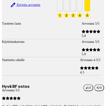
Kirjoita arvostelu
1
2
3
4
5
Tuotteen laatu
Arvosana 5/5
5,0
Käyttömukavuus
Arvosana 5/5
5,0
Vastinetta rahalle
Arvosana 4.5/5
4,5
Hyvä BF ostos
3
0
Arvosana 5/5