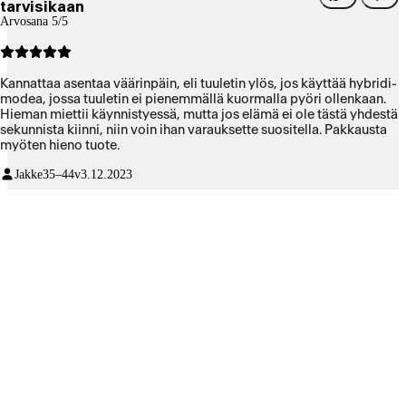
tarvisikaan
Arvosana 5/5
Kannattaa asentaa väärinpäin, eli tuuletin ylös, jos käyttää hybridi-
modea, jossa tuuletin ei pienemmällä kuormalla pyöri ollenkaan.
Hieman miettii käynnistyessä, mutta jos elämä ei ole tästä yhdestä
sekunnista kiinni, niin voin ihan varauksette suositella. Pakkausta
myöten hieno tuote.
Jakke
35–44v
3.12.2023