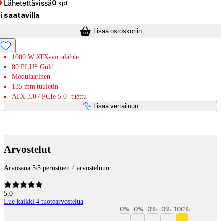
Lähetettävissä
0
kpl
i saatavilla
Lisää ostoskoriin
1000 W ATX-virtalähde
80 PLUS Gold
Modulaarinen
135 mm tuuletin
ATX 3.0 / PCIe 5.0 -tuettu
Lisää vertailuun
Maksupalvelut
Arvostelut
Arvosana 5/5 perustuen 4 arvosteluun
5,0
Lue kaikki 4 tuotearvostelua
0
%
0
%
0
%
0
%
100
%