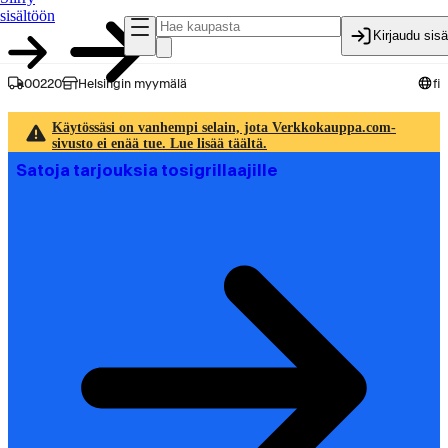
sisältöön
Kirjaudu sis
00220
Helsingin myymälä
fi
Käytössäsi on vanhempi selain, jota Verkkokauppa.com-
sivusto ei enää tue. Lue lisää täältä.
Satoja tarjouksia tosigrillaajille