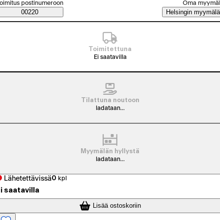
alitse tilaustapa
oimitus postinumeroon
Oma myymä
Saatavuustiedot
00220
Helsingin myymälä
Toimitettuna
Ei saatavilla
Tilattuna noutoon
ladataan...
Myymälän hyllystä
ladataan...
Lähetettävissä
0
kpl
i saatavilla
Lisää ostoskoriin