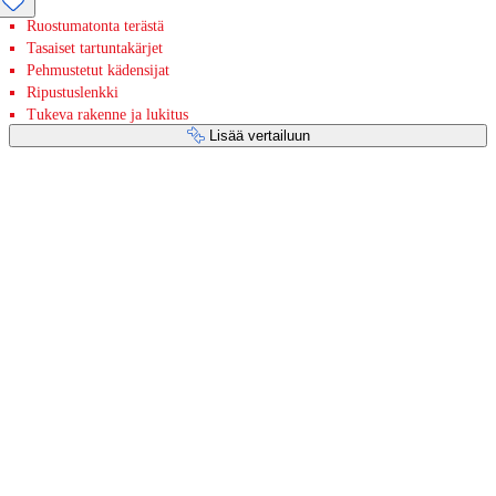
Ruostumatonta terästä
Tasaiset tartuntakärjet
Pehmustetut kädensijat
Ripustuslenkki
Tukeva rakenne ja lukitus
Lisää vertailuun
Maksupalvelut