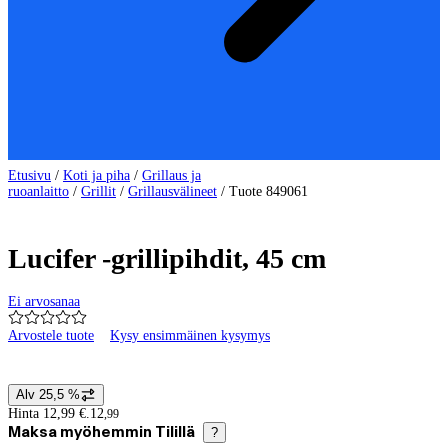
Etusivu
/
Koti ja piha
/
Grillaus ja
ruoanlaitto
/
Grillit
/
Grillausvälineet
/
Tuote 849061
Lucifer -grillipihdit, 45 cm
Ei arvosanaa
Arvostele tuote
Kysy ensimmäinen kysymys
Tuotteen kuvat ja videot
Alv 25,5 %
Hintatiedot
Hinta 12,99 €.
12
,
99
Maksa myöhemmin Tilillä
?