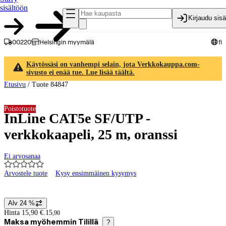
sisältöön
Kirjaudu sis
00220
Helsingin myymälä
fi
Käytössäsi on vanhempi selain, jota Verkkokauppa.com-
sivusto ei enää tue. Lue lisää täältä.
Etusivu
/
Tuote 84847
Poistotuote
InLine CAT5e SF/UTP -
verkkokaapeli, 25 m, oranssi
Ei arvosanaa
Arvostele tuote
Kysy ensimmäinen kysymys
Tuotteen kuvat ja videot
Alv 24 %
Hintatiedot
Hinta 15,90 €.
15
,
90
Maksa myöhemmin Tilillä
?