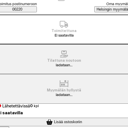
alitse tilaustapa
oimitus postinumeroon
Oma myymä
Saatavuustiedot
00220
Helsingin myymälä
Toimitettuna
Ei saatavilla
Tilattuna noutoon
ladataan...
Myymälän hyllystä
ladataan...
Lähetettävissä
0
kpl
i saatavilla
Lisää ostoskoriin