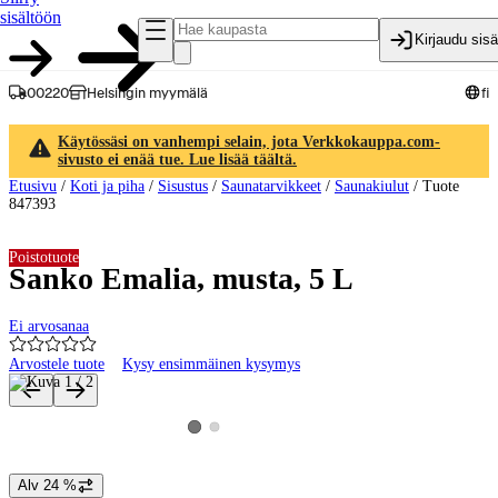
sisältöön
Kirjaudu sis
00220
Helsingin myymälä
fi
Käytössäsi on vanhempi selain, jota Verkkokauppa.com-
sivusto ei enää tue. Lue lisää täältä.
Etusivu
/
Koti ja piha
/
Sisustus
/
Saunatarvikkeet
/
Saunakiulut
/
Tuote
847393
Poistotuote
Sanko Emalia, musta, 5 L
Ei arvosanaa
Arvostele tuote
Kysy ensimmäinen kysymys
Tuotteen kuvat ja videot
Katso tuotekuva 2
Katso tuotekuva 1
Alv 24 %