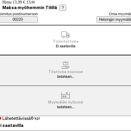
Hintatiedot
Hinta 13,99 €.
13
,
99
Maksa myöhemmin Tilillä
?
alitse tilaustapa
oimitus postinumeroon
Oma myymä
Saatavuustiedot
00220
Helsingin myymälä
Toimitettuna
Ei saatavilla
Tilattuna noutoon
ladataan...
Myymälän hyllystä
ladataan...
Lähetettävissä
0
kpl
i saatavilla