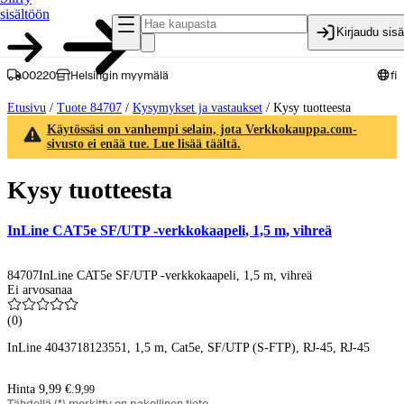
sisältöön
Kirjaudu sis
00220
Helsingin myymälä
fi
Etusivu
/
Tuote 84707
/
Kysymykset ja vastaukset
/
Kysy tuotteesta
Käytössäsi on vanhempi selain, jota Verkkokauppa.com-
sivusto ei enää tue. Lue lisää täältä.
Kysy tuotteesta
InLine CAT5e SF/UTP -verkkokaapeli, 1,5 m, vihreä
84707
InLine CAT5e SF/UTP -verkkokaapeli, 1,5 m, vihreä
Ei arvosanaa
(
0
)
InLine 4043718123551, 1,5 m, Cat5e, SF/UTP (S-FTP), RJ-45, RJ-45
Hinta 9,99 €.
9
,
99
Tähdellä (
*
) merkitty on pakollinen tieto.