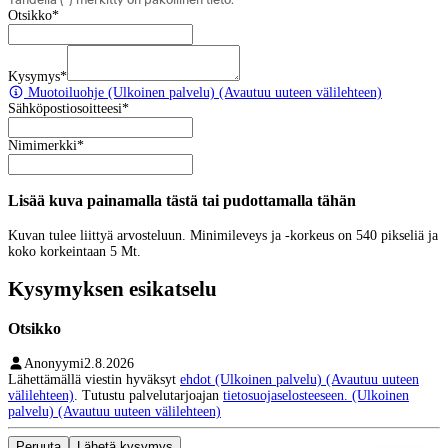
Otsikko
*
Kysymys
*
Muotoiluohje
(Ulkoinen palvelu) (Avautuu uuteen välilehteen)
Sähköpostiosoitteesi
*
Nimimerkki
*
Lisää kuva painamalla tästä tai pudottamalla tähän
Kuvan tulee liittyä arvosteluun. Minimileveys ja -korkeus on 540 pikseliä ja
koko korkeintaan 5 Mt.
Kysymyksen esikatselu
Otsikko
Anonyymi
2.8.2026
Lähettämällä viestin hyväksyt
ehdot
(Ulkoinen palvelu) (Avautuu uuteen
välilehteen)
. Tutustu palvelutarjoajan
tietosuojaselosteeseen.
(Ulkoinen
palvelu) (Avautuu uuteen välilehteen)
Peruuta
Lähetä kysymys