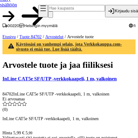
sisältöön
Kirjaudu sis
00220
Helsingin myymälä
fi
Etusivu
/
Tuote 84702
/
Arvostelut
/
Arvostele tuote
Käytössäsi on vanhempi selain, jota Verkkokauppa.com-
sivusto ei enää tue. Lue lisää täältä.
Arvostele tuote ja jaa fiiliksesi
InLine CAT5e SF/UTP -verkkokaapeli, 1 m, valkoinen
84702
InLine CAT5e SF/UTP -verkkokaapeli, 1 m, valkoinen
Ei arvosanaa
(
0
)
InLine CAT5e SF/UTP -verkkokaapeli, 1 m, valkoinen
Hinta 5,99 €.
5
,
99
Valitettavasti tätä tuotetta ei voi arvostella, sillä tuote on poistunut