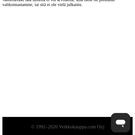
valikoimastamme, tai sitä ei ole vielä julkaistu.
Alatunniste
© 1992–2026 Verkkokauppa.com Oyj