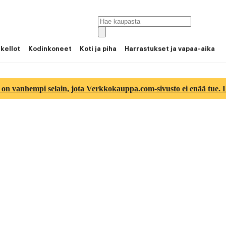
 kellot
Kodinkoneet
Koti ja piha
Harrastukset ja vapaa-aika
 on vanhempi selain, jota Verkkokauppa.com-sivusto ei enää tue. Lu