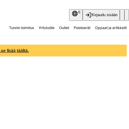
fi
Kirjaudu sisään
Tunnin toimitus
Yrityksille
Outlet
Poistoerät
Oppaat ja artikkelit
Vaihtokauppa
Palvelut
Ajankohtaista
e lisää täältä.