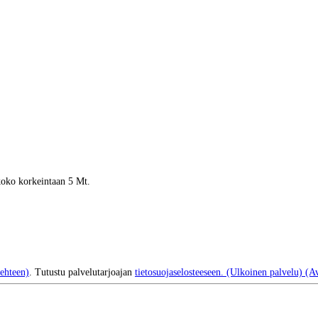
 koko korkeintaan 5 Mt.
ehteen)
. Tutustu palvelutarjoajan
tietosuojaselosteeseen.
(Ulkoinen palvelu) (Av