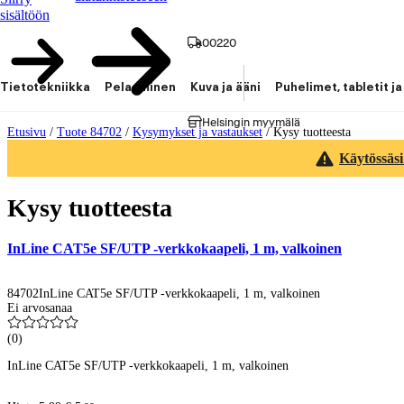
sisältöön
00220
Tietotekniikka
Pelaaminen
Kuva ja ääni
Puhelimet, tabletit ja
Helsingin myymälä
Etusivu
/
Tuote 84702
/
Kysymykset ja vastaukset
/
Kysy tuotteesta
Käytössäsi
Kysy tuotteesta
InLine CAT5e SF/UTP -verkkokaapeli, 1 m, valkoinen
84702
InLine CAT5e SF/UTP -verkkokaapeli, 1 m, valkoinen
Ei arvosanaa
(
0
)
InLine CAT5e SF/UTP -verkkokaapeli, 1 m, valkoinen