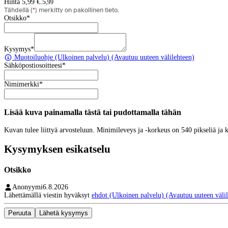
Hinta 5,99 €.
5
,
99
Tähdellä (
*
) merkitty on pakollinen tieto.
Otsikko
*
Kysymys
*
Muotoiluohje
(Ulkoinen palvelu) (Avautuu uuteen välilehteen)
Sähköpostiosoitteesi
*
Nimimerkki
*
Lisää kuva painamalla tästä tai pudottamalla tähän
Kuvan tulee liittyä arvosteluun. Minimileveys ja -korkeus on 540 pikseliä ja
Kysymyksen esikatselu
Otsikko
Anonyymi
6.8.2026
Lähettämällä viestin hyväksyt
ehdot
(Ulkoinen palvelu) (Avautuu uuteen välil
Peruuta
Lähetä kysymys