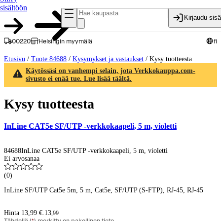
sisältöön
Kirjaudu sis
00220
Helsingin myymälä
fi
Etusivu
/
Tuote 84688
/
Kysymykset ja vastaukset
/
Kysy tuotteesta
Käytössäsi on vanhempi selain, jota Verkkokauppa.com-
sivusto ei enää tue. Lue lisää täältä.
Kysy tuotteesta
InLine CAT5e SF/UTP -verkkokaapeli, 5 m, violetti
84688
InLine CAT5e SF/UTP -verkkokaapeli, 5 m, violetti
Ei arvosanaa
(
0
)
InLine SF/UTP Cat5e 5m, 5 m, Cat5e, SF/UTP (S-FTP), RJ-45, RJ-45
Hinta 13,99 €.
13
,
99
Tähdellä (
*
) merkitty on pakollinen tieto.