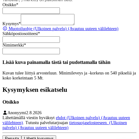
Otsikko
*
Kysymys
*
Muotoiluohje
(Ulkoinen palvelu) (Avautuu uuteen välilehteen)
Sähköpostiosoitteesi
*
Nimimerkki
*
Lisää kuva painamalla tästä tai pudottamalla tähän
Kuvan tulee liittyä arvosteluun. Minimileveys ja -korkeus on 540 pikseliä ja
koko korkeintaan 5 Mt.
Kysymyksen esikatselu
Otsikko
Anonyymi
2.8.2026
Lähettämällä viestin hyväksyt
ehdot
(Ulkoinen palvelu) (Avautuu uuteen
välilehteen)
. Tutustu palvelutarjoajan
tietosuojaselosteeseen.
(Ulkoinen
palvelu) (Avautuu uuteen välilehteen)
Peruuta
Lähetä kysymys