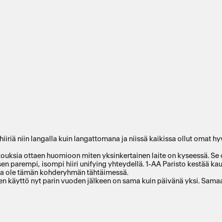
lihiiriä niin langalla kuin langattomana ja niissä kaikissa ollut oma
ouksia ottaen huomioon miten yksinkertainen laite on kyseessä. Se on
n parempi, isompi hiiri unifying yhteydellä. 1-AA Paristo kestää kaua
ssa ole tämän kohderyhmän tähtäimessä.
iren käyttö nyt parin vuoden jälkeen on sama kuin päivänä yksi. Sam