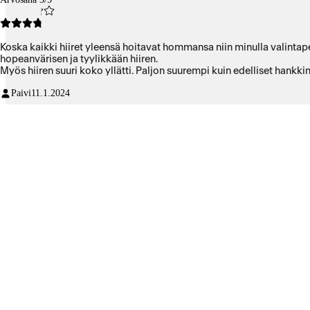
Koska kaikki hiiret yleensä hoitavat hommansa niin minulla valintaper
hopeanvärisen ja tyylikkään hiiren.
Myös hiiren suuri koko yllätti. Paljon suurempi kuin edelliset hankki
Paivi
11.1.2024