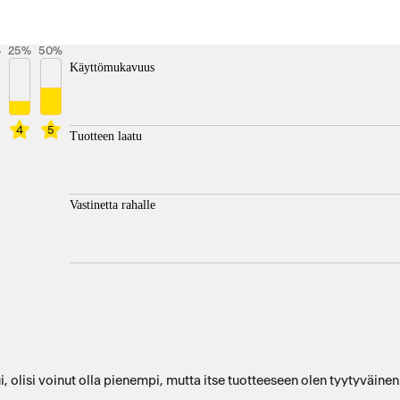
%
25
%
50
%
Käyttömukavuus
4
5
Tuotteen laatu
Vastinetta rahalle
i, olisi voinut olla pienempi, mutta itse tuotteeseen olen tyytyväinen