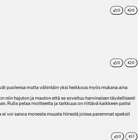
0
0
0
0
t hyvät puolensa mutta vähintäin yksi heikkous myös mukana aina
 niin hajuton ja mauton että se soveltuu harvinaisen täydellisesti
n. Rulla pelaa moitteetta ja tarkkuus on riittävä kaikkeen paitsi
aa ei voi sanoa monesta muusta hiirestä joissa paremmat speksit
0
1