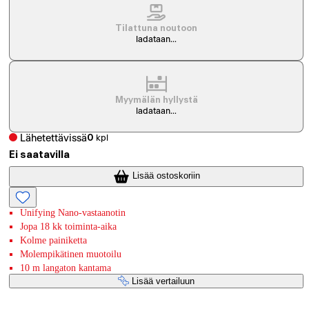
Tilattuna noutoon
ladataan...
Myymälän hyllystä
ladataan...
Lähetettävissä
0
kpl
Ei saatavilla
Lisää ostoskoriin
Unifying Nano-vastaanotin
Jopa 18 kk toiminta-aika
Kolme painiketta
Molempikätinen muotoilu
10 m langaton kantama
Lisää vertailuun