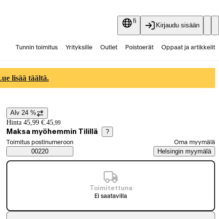
fi
Kirjaudu sisään
Tunnin toimitus
Yrityksille
Outlet
Poistoerät
Oppaat ja artikkelit
Vaihtokauppa
Palvelut
Ajankohtaista
e lisää täältä.
Alv 24 %
Hintatiedot
Hinta 45,99 €.
45
,
99
Maksa myöhemmin Tilillä
?
Valitse tilaustapa
Toimitus postinumeroon
Oma myymälä
Saatavuustiedot
00220
Helsingin myymälä
Toimitettuna
Ei saatavilla