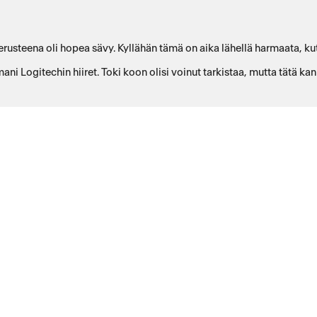
usteena oli hopea sävy. Kyllähän tämä on aika lähellä harmaata, kuten
mani Logitechin hiiret. Toki koon olisi voinut tarkistaa, mutta tätä k