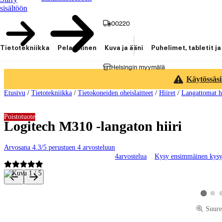
sisältöön
00220
Tietotekniikka
Pelaaminen
Kuva ja ääni
Puhelimet, tabletit ja
Helsingin myymälä
Käytössäsi
Etusivu
/
Tietotekniikka
/
Tietokoneiden oheislaitteet
/
Hiiret
/
Langattomat hi
Poistotuote
Logitech M310 -langaton hiiri
Arvosana 4.3/5 perustuen 4 arvosteluun
4
arvostelua
Kysy ensimmäinen kys
Tuotteen kuvat ja videot
Katso
Katso tu
Suure