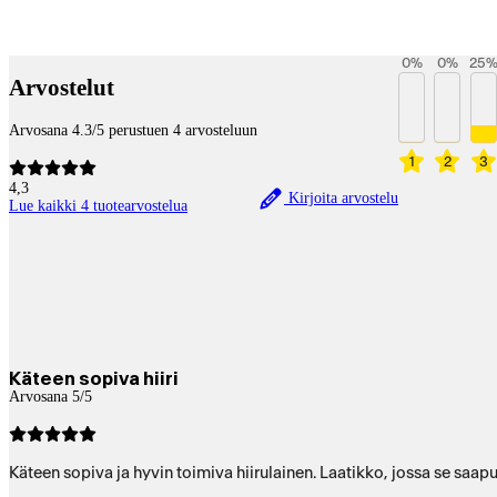
Maksupalvelut
0
%
0
%
25
Arvostelut
Arvosana 4.3/5 perustuen 4 arvosteluun
1
2
3
4,3
Kirjoita arvostelu
Lue kaikki 4 tuotearvostelua
Käteen sopiva hiiri
Arvosana 5/5
Käteen sopiva ja hyvin toimiva hiirulainen. Laatikko, jossa se saapu