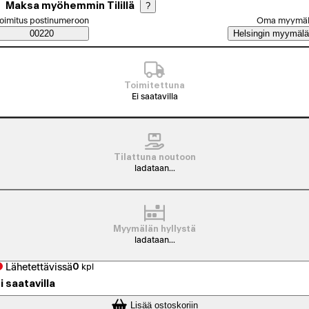
Maksa myöhemmin Tilillä
?
alitse tilaustapa
oimitus postinumeroon
Oma myymä
Saatavuustiedot
00220
Helsingin myymälä
Toimitettuna
Ei saatavilla
Tilattuna noutoon
ladataan...
Myymälän hyllystä
ladataan...
Lähetettävissä
0
kpl
i saatavilla
Lisää ostoskoriin