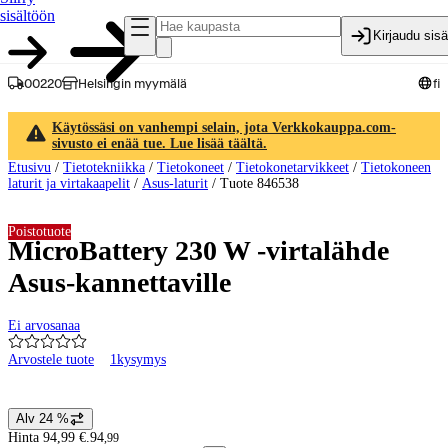
sisältöön
Kirjaudu sis
00220
Helsingin myymälä
fi
Käytössäsi on vanhempi selain, jota Verkkokauppa.com-
sivusto ei enää tue. Lue lisää täältä.
Etusivu
/
Tietotekniikka
/
Tietokoneet
/
Tietokonetarvikkeet
/
Tietokoneen
laturit ja virtakaapelit
/
Asus-laturit
/
Tuote 846538
Poistotuote
MicroBattery 230 W -virtalähde
Asus-kannettaville
Ei arvosanaa
Arvostele tuote
1
kysymys
Tuotteen kuvat ja videot
Alv 24 %
Hintatiedot
Hinta 94,99 €.
94
,
99