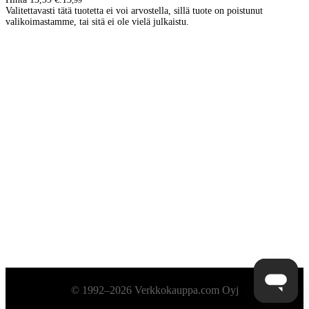
,
99
Valitettavasti tätä tuotetta ei voi arvostella, sillä tuote on poistunut
valikoimastamme, tai sitä ei ole vielä julkaistu.
Alatunniste
© 1992–2026 Verkkokauppa.com Oyj