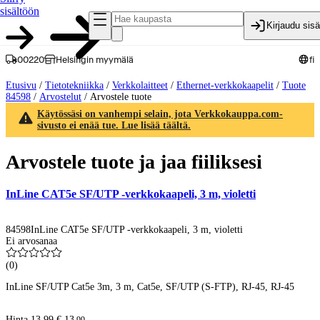
sisältöön
Kirjaudu sis
00220
Helsingin myymälä
fi
Etusivu
/
Tietotekniikka
/
Verkkolaitteet
/
Ethernet-verkkokaapelit
/
Tuote
84598
/
Arvostelut
/
Arvostele tuote
Käytössäsi on vanhempi selain, jota Verkkokauppa.com-
sivusto ei enää tue. Lue lisää täältä.
Arvostele tuote ja jaa fiiliksesi
InLine CAT5e SF/UTP -verkkokaapeli, 3 m, violetti
84598
InLine CAT5e SF/UTP -verkkokaapeli, 3 m, violetti
Ei arvosanaa
(
0
)
InLine SF/UTP Cat5e 3m, 3 m, Cat5e, SF/UTP (S-FTP), RJ-45, RJ-45
Hinta 13,99 €.
13