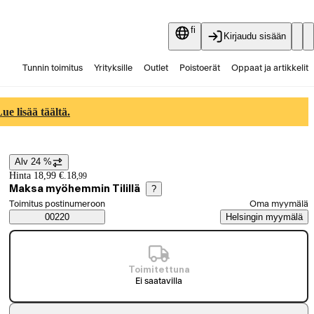
fi
Kirjaudu sisään
Tunnin toimitus
Yrityksille
Outlet
Poistoerät
Oppaat ja artikkelit
Vaihtokauppa
Palvelut
Ajankohtaista
e lisää täältä.
Alv 24 %
Hintatiedot
Hinta 18,99 €.
18
,
99
Maksa myöhemmin Tilillä
?
Valitse tilaustapa
Toimitus postinumeroon
Oma myymälä
Saatavuustiedot
00220
Helsingin myymälä
Toimitettuna
Ei saatavilla