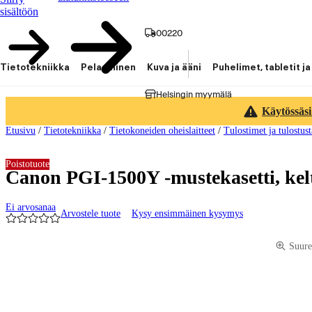
sisältöön
00220
Tietotekniikka
Pelaaminen
Kuva ja ääni
Puhelimet, tabletit ja
Helsingin myymälä
Käytössäsi
Etusivu
/
Tietotekniikka
/
Tietokoneiden oheislaitteet
/
Tulostimet ja tulostus
Poistotuote
Canon PGI-1500Y -mustekasetti, kel
Ei arvosanaa
Arvostele tuote
Kysy ensimmäinen kysymys
Tuotteen kuvat ja videot
Suure