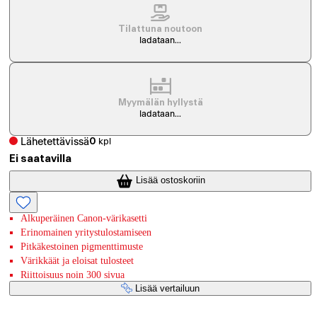
Tilattuna noutoon
ladataan...
Myymälän hyllystä
ladataan...
Lähetettävissä
0
kpl
Ei saatavilla
Lisää ostoskoriin
Alkuperäinen Canon-värikasetti
Erinomainen yritystulostamiseen
Pitkäkestoinen pigmenttimuste
Värikkäät ja eloisat tulosteet
Riittoisuus noin 300 sivua
Lisää vertailuun