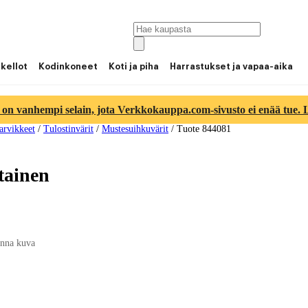
 kellot
Kodinkoneet
Koti ja piha
Harrastukset ja vapaa-aika
 on vanhempi selain, jota Verkkokauppa.com-sivusto ei enää tue. Lu
tarvikkeet
/
Tulostinvärit
/
Mustesuihkuvärit
/
Tuote 844081
tainen
nna kuva