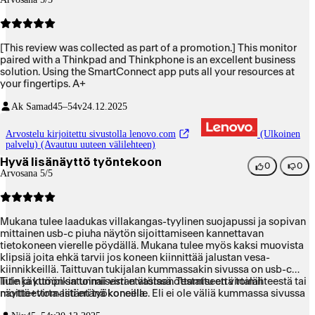
[This review was collected as part of a promotion.] This monitor
paired with a Thinkpad and Thinkphone is an excellent business
solution. Using the SmartConnect app puts all your resources at
your fingertips. A+
Ak Samad
45–54v
24.12.2025
Arvostelu kirjoitettu sivustolla lenovo.com
(Ulkoinen
palvelu) (Avautuu uuteen välilehteen)
Hyvä lisänäyttö työntekoon
0
0
Arvosana 5/5
Mukana tulee laadukas villakangas-tyylinen suojapussi ja sopivan
mittainen usb-c piuha näytön sijoittamiseen kannettavan
tietokoneen vierelle pöydällä. Mukana tulee myös kaksi muovista
klipsiä joita ehkä tarvii jos koneen kiinnittää jalustan vesa-
kiinnikkeillä. Taittuvan tukijalan kummassakin sivussa on usb-c
liitin ja kumpikin toimii virran vastaanottamiseen virtalähteestä tai
Tule käyttöön satunnaisesti etätöissä. Testattu että toimii
näyttö+virta-liitäntänä koneelle. Eli ei ole väliä kummassa sivussa
moitteettomasti eri työkoneilla.
tietokonetta usbc -liitäntä on.