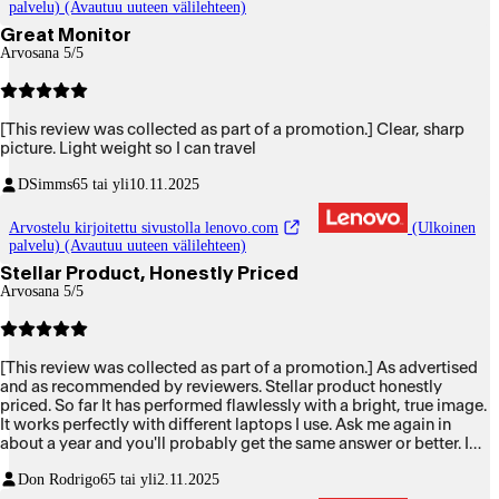
palvelu) (Avautuu uuteen välilehteen)
Great Monitor
Arvosana 5/5
[This review was collected as part of a promotion.] Clear, sharp
picture. Light weight so I can travel
DSimms
65 tai yli
10.11.2025
Arvostelu kirjoitettu sivustolla lenovo.com
(Ulkoinen
palvelu) (Avautuu uuteen välilehteen)
Stellar Product, Honestly Priced
Arvosana 5/5
[This review was collected as part of a promotion.] As advertised
and as recommended by reviewers. Stellar product honestly
priced. So far It has performed flawlessly with a bright, true image.
It works perfectly with different laptops I use. Ask me again in
about a year and you'll probably get the same answer or better. I
have expectations that high.
Don Rodrigo
65 tai yli
2.11.2025