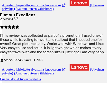
Arvostelu kirjoitettu sivustolla lenovo.com
(Ulkoinen
palvelu) (Avautuu uuteen välilehteen)
Flat out Excellent
Arvosana 5/5
[This review was collected as part of a promotion.] I used one of
these while traveling for work and realized that I needed one for
myself. Great picture quality. Works well with Windows and Linux.
Very easy to use and setup. It is lightweight which makes it very
easy to travel with and the screen size is just right. I am very happy
with this product.
SmockAnd
45–54v
1.11.2025
Arvostelu kirjoitettu sivustolla lenovo.com
(Ulkoinen
palvelu) (Avautuu uuteen välilehteen)
Lue kaikki 54 tuotearvostelua