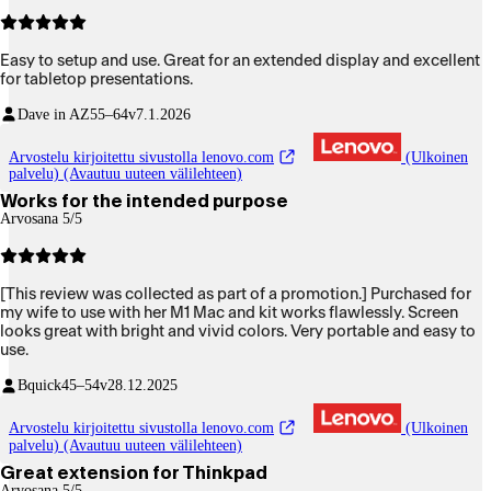
Easy to setup and use. Great for an extended display and excellent
for tabletop presentations.
Dave in AZ
55–64v
7.1.2026
Arvostelu kirjoitettu sivustolla lenovo.com
(Ulkoinen
palvelu) (Avautuu uuteen välilehteen)
Works for the intended purpose
Arvosana 5/5
[This review was collected as part of a promotion.] Purchased for
my wife to use with her M1 Mac and kit works flawlessly. Screen
looks great with bright and vivid colors. Very portable and easy to
use.
Bquick
45–54v
28.12.2025
Arvostelu kirjoitettu sivustolla lenovo.com
(Ulkoinen
palvelu) (Avautuu uuteen välilehteen)
Great extension for Thinkpad
Arvosana 5/5