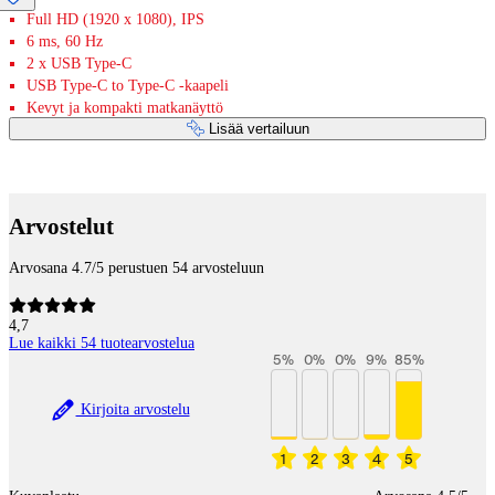
Full HD (1920 x 1080), IPS
6 ms, 60 Hz
2 x USB Type-C
USB Type-C to Type-C -kaapeli
Kevyt ja kompakti matkanäyttö
Lisää vertailuun
Maksupalvelut
Arvostelut
Arvosana 4.7/5 perustuen 54 arvosteluun
4,7
Lue kaikki 54 tuotearvostelua
5
%
0
%
0
%
9
%
85
%
Kirjoita arvostelu
1
2
3
4
5