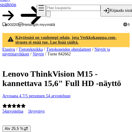
sisältöön
Kirjaudu sis
00220
Helsingin myymälä
fi
Käytössäsi on vanhempi selain, jota Verkkokauppa.com-
sivusto ei enää tue. Lue lisää täältä.
Etusivu
/
Tietotekniikka
/
Tietokoneiden oheislaitteet
/
Näytöt ja
näyttötarvikkeet
/
Näytöt
/
Tuote 842662
Lenovo ThinkVision M15 -
kannettava 15,6" Full HD -näyttö
Arvosana 4.7/5 perustuen 54 arvosteluun
54
arvostelua
1
kysymys
Tuotteen kuvat ja videot
Alv 25,5 %