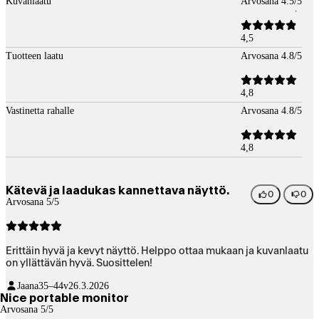
Kuvanlaatu
Arvosana 4.5/5
4,5
Tuotteen laatu
Arvosana 4.8/5
4,8
Vastinetta rahalle
Arvosana 4.8/5
4,8
Kätevä ja laadukas kannettava näyttö.
0
0
Arvosana 5/5
Erittäin hyvä ja kevyt näyttö. Helppo ottaa mukaan ja kuvanlaatu
on yllättävän hyvä. Suosittelen!
Jaana
35–44v
26.3.2026
Nice portable monitor
Arvosana 5/5