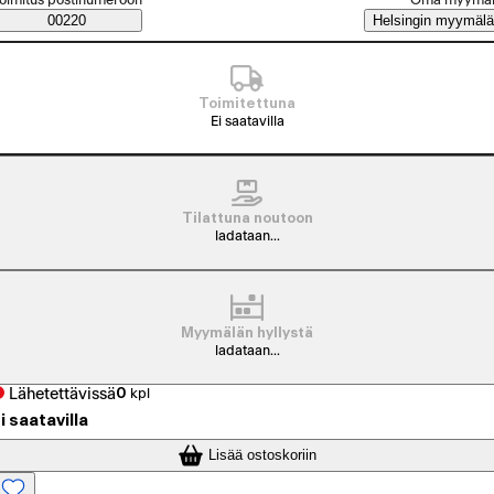
Saatavuustiedot
00220
Helsingin myymälä
Toimitettuna
Ei saatavilla
Tilattuna noutoon
ladataan...
Myymälän hyllystä
ladataan...
Lähetettävissä
0
kpl
i saatavilla
Lisää ostoskoriin