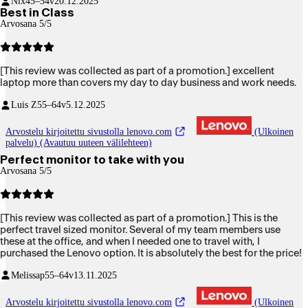
Nix
45–54v
20.12.2025
Best in Class
Arvosana 5/5
[This review was collected as part of a promotion.] excellent
laptop more than covers my day to day business and work needs.
Luis Z
55–64v
5.12.2025
Arvostelu kirjoitettu sivustolla lenovo.com
(Ulkoinen
palvelu) (Avautuu uuteen välilehteen)
Perfect monitor to take with you
Arvosana 5/5
[This review was collected as part of a promotion.] This is the
perfect travel sized monitor. Several of my team members use
these at the office, and when I needed one to travel with, I
purchased the Lenovo option. It is absolutely the best for the price!
Melissap
55–64v
13.11.2025
Arvostelu kirjoitettu sivustolla lenovo.com
(Ulkoinen