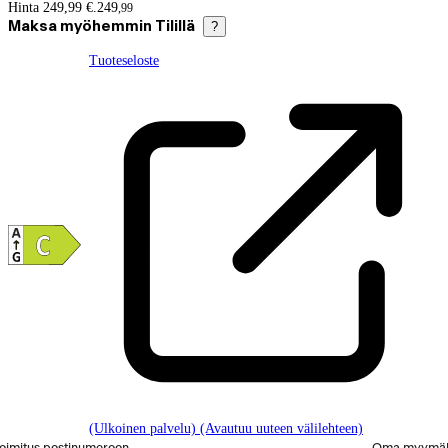
Hintatiedot
Hinta 249,99 €.
249
,
99
Maksa myöhemmin Tilillä
?
Tuoteseloste
(Ulkoinen palvelu) (Avautuu uuteen välilehteen)
alitse tilaustapa
oimitus postinumeroon
Oma myymä