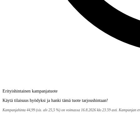
Erityishintainen kampanjatuote
Käytä tilaisuus hyödyksi ja hanki tämä tuote tarjoushintaan!
Kampanjahinta 44,99 (sis. alv 25,5 %) on voimassa 16.8.2026 klo 23.59 asti. Kampanjan eräk
Maksupalvelut