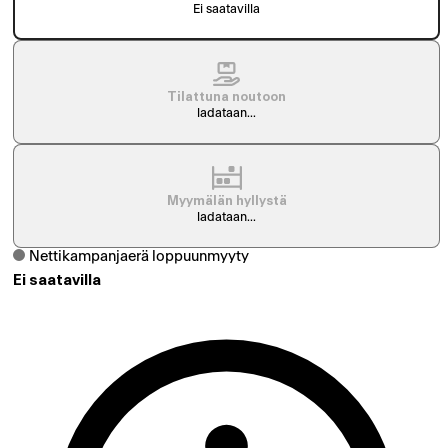
Ei saatavilla
Tilattuna noutoon
ladataan...
Myymälän hyllystä
ladataan...
Nettikampanjaerä loppuunmyyty
Ei saatavilla