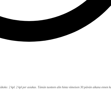
oko: 2 kpl. 2 kpl per asiakas. Tämän tuotteen alin hinta viimeisen 30 päivän aikana ennen ka