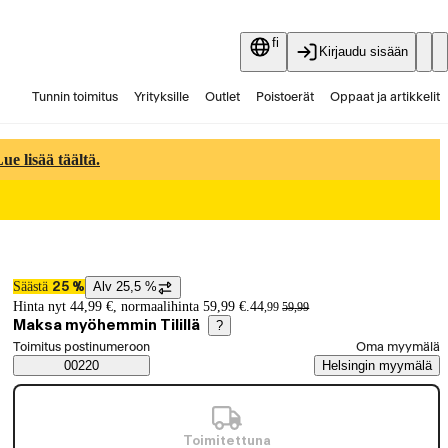
fi
Kirjaudu sisään
Tunnin toimitus
Yrityksille
Outlet
Poistoerät
Oppaat ja artikkelit
Vaihtokauppa
Palvelut
Ajankohtaista
e lisää täältä.
Säästä
Alv 25,5 %
25 %
Hintatiedot
Hinta nyt 44,99 €, normaalihinta 59,99 €.
44
,
99
59
,
99
Maksa myöhemmin Tilillä
?
Valitse tilaustapa
Toimitus postinumeroon
Oma myymälä
Saatavuustiedot
00220
Helsingin myymälä
Toimitettuna