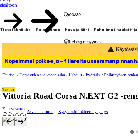
sisältöön
00220
Tietotekniikka
Pelaaminen
Kuva ja ääni
Puhelimet, tabletit ja
Helsingin myymälä
Käytössäsi
Nopeimmat polkee jo – fillareita useamman pinnan 
Etusivu
/
Harrastukset ja vapaa-aika
/
Urheilu
/
Pyöräily
/
Polkupyörän renka
Tarjous
Vittoria Road Corsa N.EXT G2 -reng
Ei arvosanaa
Arvostele tuote
Kysy ensimmäinen kysymys
Tuotteen kuvat ja videot
Kats