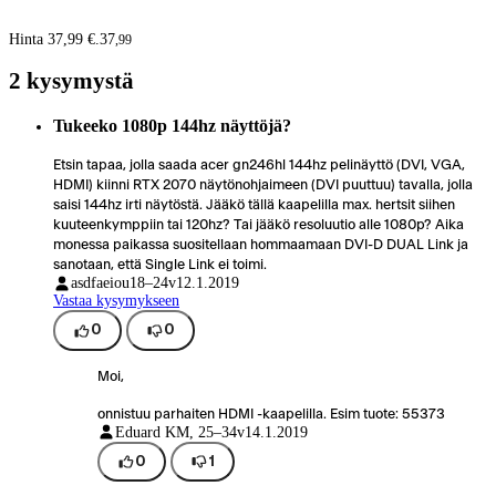
Hinta 37,99 €.
37
,
99
2 kysymystä
Tukeeko 1080p 144hz näyttöjä?
Etsin tapaa, jolla saada acer gn246hl 144hz pelinäyttö (DVI, VGA,
HDMI) kiinni RTX 2070 näytönohjaimeen (DVI puuttuu) tavalla, jolla
saisi 144hz irti näytöstä. Jääkö tällä kaapelilla max. hertsit siihen
kuuteenkymppiin tai 120hz? Tai jääkö resoluutio alle 1080p? Aika
monessa paikassa suositellaan hommaamaan DVI-D DUAL Link ja
sanotaan, että Single Link ei toimi.
asdfaeiou
18–24v
12.1.2019
Vastaa kysymykseen
0
0
Moi,
onnistuu parhaiten HDMI -kaapelilla. Esim tuote: 55373
Eduard K
M, 25–34v
14.1.2019
0
1