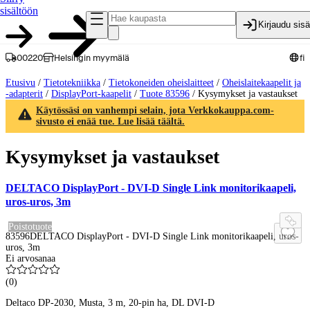
sisältöön
Kirjaudu sis
00220
Helsingin myymälä
fi
Etusivu
/
Tietotekniikka
/
Tietokoneiden oheislaitteet
/
Oheislaitekaapelit ja
-adapterit
/
DisplayPort-kaapelit
/
Tuote 83596
/
Kysymykset ja vastaukset
Käytössäsi on vanhempi selain, jota Verkkokauppa.com-
sivusto ei enää tue. Lue lisää täältä.
Kysymykset ja vastaukset
DELTACO DisplayPort - DVI-D Single Link monitorikaapeli,
uros-uros, 3m
Poistotuote
83596
DELTACO DisplayPort - DVI-D Single Link monitorikaapeli, uros-
uros, 3m
Ei arvosanaa
(
0
)
Deltaco DP-2030, Musta, 3 m, 20-pin ha, DL DVI-D