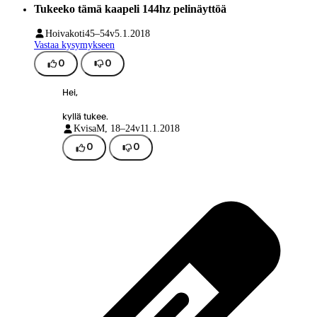
Tukeeko tämä kaapeli 144hz pelinäyttöä
Hoivakoti
45–54v
5.1.2018
Vastaa kysymykseen
0
0
Hei,
kyllä tukee.
Kvisa
M, 18–24v
11.1.2018
0
0