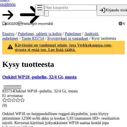
sisältöön
Kirjaudu sis
00220
Helsingin myymälä
fi
Etusivu
/
Puhelimet, tabletit ja kellot
/
Puhelimet
/
Android-
puhelimet
/
Tuote 835714
/
Kysymykset ja vastaukset
/
Kysy tuotteesta
Käytössäsi on vanhempi selain, jota Verkkokauppa.com-
sivusto ei enää tue. Lue lisää täältä.
Kysy tuotteesta
Oukitel WP18 -puhelin, 32/4 Gt, musta
Poistotuote
835714
Oukitel WP18 -puhelin, 32/4 Gt, musta
Ei arvosanaa
(
0
)
Oukitel WP18 on huippuedullinen rugged-älypuhelin, josta löytyy
jättimäinen 12500 mAh akku ja kookas 5,93 tuumainen HD+ resoluution
näyttö. Kevyessä käytössä jytkyakkuinen WP18 saattaa kestää jopa