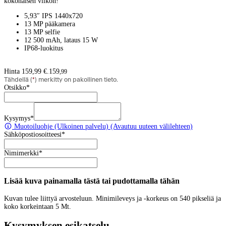
kokonaisen viikon!
5,93″ IPS 1440x720
13 MP pääkamera
13 MP selfie
12 500 mAh, lataus 15 W
IP68-luokitus
Hinta 159,99 €.
159
,
99
Tähdellä (
*
) merkitty on pakollinen tieto.
Otsikko
*
Kysymys
*
Muotoiluohje
(Ulkoinen palvelu) (Avautuu uuteen välilehteen)
Sähköpostiosoitteesi
*
Nimimerkki
*
Lisää kuva painamalla tästä tai pudottamalla tähän
Kuvan tulee liittyä arvosteluun. Minimileveys ja -korkeus on 540 pikseliä ja
koko korkeintaan 5 Mt.
Kysymyksen esikatselu