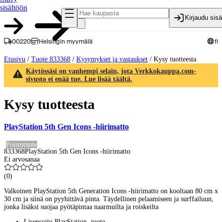
sisältöön
Kirjaudu sis
00220
Helsingin myymälä
fi
Etusivu
/
Tuote 833368
/
Kysymykset ja vastaukset
/
Kysy tuotteesta
Käytössäsi on vanhempi selain, jota Verkkokauppa.com-
sivusto ei enää tue. Lue lisää täältä.
Kysy tuotteesta
PlayStation 5th Gen Icons -hiirimatto
Poistotuote
833368
PlayStation 5th Gen Icons -hiirimatto
Ei arvosanaa
(
0
)
Valkoinen PlayStation 5th Generation Icons -hiirimatto on kooltaan 80 cm x
30 cm ja siinä on pyyhittävä pinta. Täydellinen pelaamiseen ja surffailuun,
jonka lisäksi suojaa pyötäpintaa naarmuilta ja roiskeilta
Lisensoitu PlayStation -tuote