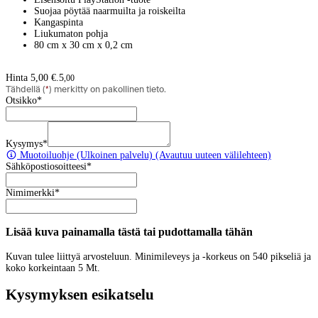
Suojaa pöytää naarmuilta ja roiskeilta
Kangaspinta
Liukumaton pohja
80 cm x 30 cm x 0,2 cm
Hinta 5,00 €.
5
,
00
Tähdellä (
*
) merkitty on pakollinen tieto.
Otsikko
*
Kysymys
*
Muotoiluohje
(Ulkoinen palvelu) (Avautuu uuteen välilehteen)
Sähköpostiosoitteesi
*
Nimimerkki
*
Lisää kuva painamalla tästä tai pudottamalla tähän
Kuvan tulee liittyä arvosteluun. Minimileveys ja -korkeus on 540 pikseliä ja
koko korkeintaan 5 Mt.
Kysymyksen esikatselu