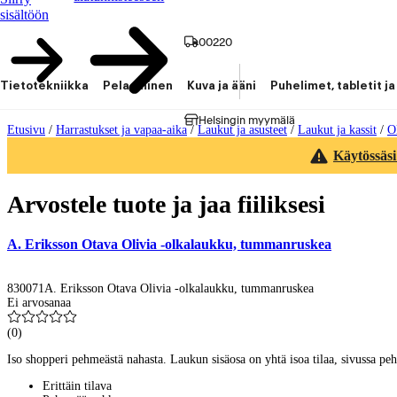
sisältöön
00220
Tietotekniikka
Pelaaminen
Kuva ja ääni
Puhelimet, tabletit ja
Helsingin myymälä
Etusivu
/
Harrastukset ja vapaa-aika
/
Laukut ja asusteet
/
Laukut ja kassit
/
O
Käytössäsi
Arvostele tuote ja jaa fiiliksesi
A. Eriksson Otava Olivia -olkalaukku, tummanruskea
830071
A. Eriksson Otava Olivia -olkalaukku, tummanruskea
Ei arvosanaa
(
0
)
Iso shopperi pehmeästä nahasta. Laukun sisäosa on yhtä isoa tilaa, sivussa pe
Erittäin tilava