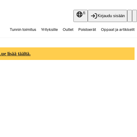
fi
Kirjaudu sisään
Tunnin toimitus
Yrityksille
Outlet
Poistoerät
Oppaat ja artikkelit
Vaihtokauppa
Palvelut
Ajankohtaista
e lisää täältä.