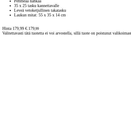
Pehmeää nahkaa
35 x 25 tasku kannettavalle
Leveä vetoketjullinen takatasku
Laukun mitat: 55 x 35 x 14 cm
Hinta 179,99 €.
179
,
99
Valitettavasti tätä tuotetta ei voi arvostella, sillä tuote on poistunut valikoimas