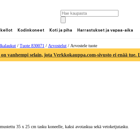
 kellot
Kodinkoneet
Koti ja piha
Harrastukset ja vapaa-aika
lkalaukut
/
Tuote 830071
/
Arvostelut
/
Arvostele tuote
 on vanhempi selain, jota Verkkokauppa.com-sivusto ei enää tue. Lu
hmustettu 35 x 25 cm tasku koneelle, kaksi avotaskua sekä vetoketjutasku.