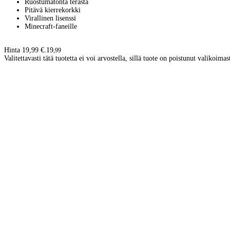
Ruostumatonta terästä
Pitävä kierrekorkki
Virallinen lisenssi
Minecraft-faneille
Hinta 19,99 €.
19
,
99
Valitettavasti tätä tuotetta ei voi arvostella, sillä tuote on poistunut valikoimas