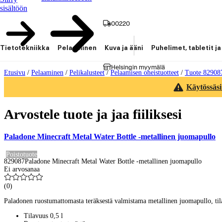
sisältöön
00220
Tietotekniikka
Pelaaminen
Kuva ja ääni
Puhelimet, tabletit ja
Helsingin myymälä
Etusivu
/
Pelaaminen
/
Pelikalusteet
/
Pelaamisen oheistuotteet
/
Tuote 82908
Käytössäsi
Arvostele tuote ja jaa fiiliksesi
Paladone Minecraft Metal Water Bottle -metallinen juomapullo
Poistotuote
829087
Paladone Minecraft Metal Water Bottle -metallinen juomapullo
Ei arvosanaa
(
0
)
Paladonen ruostumattomasta teräksestä valmistama metallinen juomapullo, til
Tilavuus 0,5 l