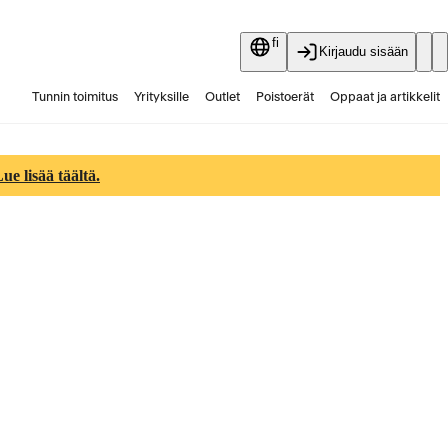
fi
Kirjaudu sisään
Tunnin toimitus
Yrityksille
Outlet
Poistoerät
Oppaat ja artikkelit
Vaihtokauppa
Palvelut
Ajankohtaista
e lisää täältä.