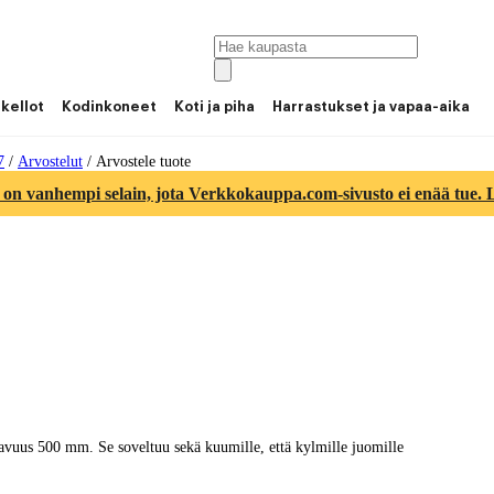
 kellot
Kodinkoneet
Koti ja piha
Harrastukset ja vapaa-aika
7
/
Arvostelut
/
Arvostele tuote
 on vanhempi selain, jota Verkkokauppa.com-sivusto ei enää tue. Lu
avuus 500 mm. Se soveltuu sekä kuumille, että kylmille juomille