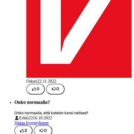
Oskari
22.11.2022
0
0
Onko normaalia?
Onko normaalia, että kotelon kansi natisee?
Erkki22
16.10.2022
Vastaa kysymykseen
2
0