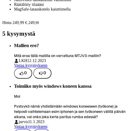
Räätälöity tilaääni
MagSafe-latauskotelo kaiuttimella
Hinta 249,99 €.
249
,
99
5 kysymystä
Mallien ero?
Mitä eroa tällä mallilla on verrattuna MTJV3-malliin?
LKH
12.12.2023
Vastaa kysymykseen
0
0
Toimiiko myös windows koneen kanssa
Moi
Pystyykö nämä yhdistämään windows koneeseen (työkone) ja
helposti vaihtelemaan esim iphonen ja sen työkoneen välillä päivän
aikana, vai onko joka kerta paritus rumba edessä?
jurvis
11.1.2023
Vastaa kysymykseen