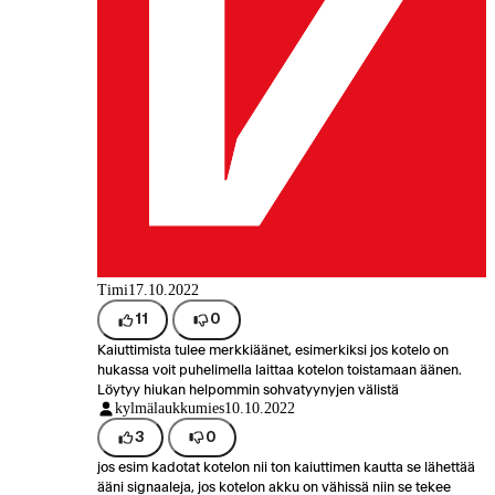
Timi
17.10.2022
11
0
Kaiuttimista tulee merkkiäänet, esimerkiksi jos kotelo on
hukassa voit puhelimella laittaa kotelon toistamaan äänen.
Löytyy hiukan helpommin sohvatyynyjen välistä
kylmälaukkumies
10.10.2022
3
0
jos esim kadotat kotelon nii ton kaiuttimen kautta se lähettää
ääni signaaleja, jos kotelon akku on vähissä niin se tekee