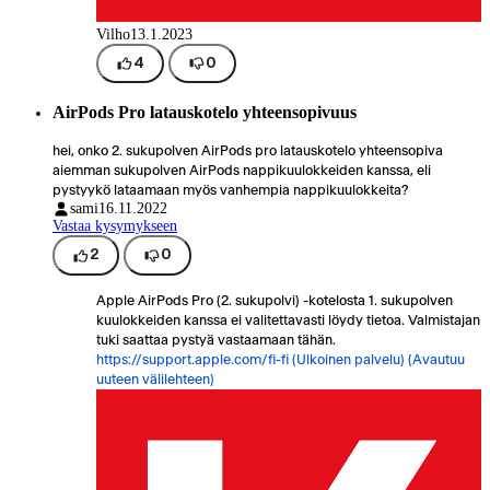
Vilho
13.1.2023
4
0
AirPods Pro latauskotelo yhteensopivuus
hei, onko 2. sukupolven AirPods pro latauskotelo yhteensopiva
aiemman sukupolven AirPods nappikuulokkeiden kanssa, eli
pystyykö lataamaan myös vanhempia nappikuulokkeita?
sami
16.11.2022
Vastaa kysymykseen
2
0
Apple AirPods Pro (2. sukupolvi) -kotelosta 1. sukupolven
kuulokkeiden kanssa ei valitettavasti löydy tietoa. Valmistajan
tuki saattaa pystyä vastaamaan tähän.
https://support.apple.com/fi-fi
(Ulkoinen palvelu) (Avautuu
uuteen välilehteen)