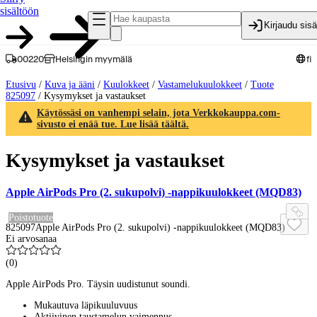
sisältöön
Kirjaudu sis
00220
Helsingin myymälä
fi
Etusivu
/
Kuva ja ääni
/
Kuulokkeet
/
Vastamelukuulokkeet
/
Tuote
825097
/
Kysymykset ja vastaukset
Käytössäsi on vanhempi selain, jota Verkkokauppa.com-
sivusto ei enää tue. Lue lisää täältä.
Kysymykset ja vastaukset
Apple AirPods Pro (2. sukupolvi) -nappikuulokkeet (MQD83)
Poistotuote
825097
Apple AirPods Pro (2. sukupolvi) -nappikuulokkeet (MQD83)
Ei arvosanaa
(
0
)
Apple AirPods Pro. Täysin uudistunut soundi.
Mukautuva läpikuuluvuus
Aktiivinen taustamelun vaimennus