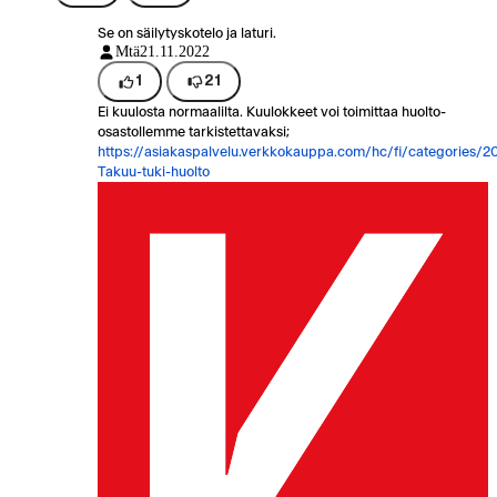
Se on säilytyskotelo ja laturi.
Mtä
21.11.2022
1
21
Ei kuulosta normaalilta. Kuulokkeet voi toimittaa huolto-
osastollemme tarkistettavaksi;
https://asiakaspalvelu.verkkokauppa.com/hc/fi/categories/
Takuu-tuki-huolto