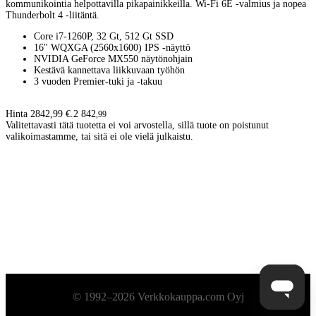
kommunikointia helpottavilla pikapainikkeilla. Wi-Fi 6E -valmius ja nopea
Thunderbolt 4 -liitäntä.
Core i7-1260P, 32 Gt, 512 Gt SSD
16" WQXGA (2560x1600) IPS -näyttö
NVIDIA GeForce MX550 näytönohjain
Kestävä kannettava liikkuvaan työhön
3 vuoden Premier-tuki ja -takuu
Hinta 2842,99 €.
2 842
,
99
Valitettavasti tätä tuotetta ei voi arvostella, sillä tuote on poistunut
valikoimastamme, tai sitä ei ole vielä julkaistu.
Alatunniste
© 1992–2026 Verkkokauppa.com Oyj