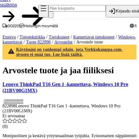
sisältöön
Kirjaudu sis
00220
Helsingin myymälä
fi
Etusivu
/
Tietotekniikka
/
Tietokoneet
/
Kannettavat tietokoneet
/
Windows-
kannettavat
/
Tuote 822898
/
Arvostelut
/
Arvostele tuote
Käytössäsi on vanhempi selain, jota Verkkokauppa.com-
sivusto ei enää tue. Lue lisää täältä.
Arvostele tuote ja jaa fiiliksesi
Lenovo ThinkPad T16 Gen 1 -kannettava, Windows 10 Pro
(21BV00G1MX)
Poistotuote
822898
Lenovo ThinkPad T16 Gen 1 -kannettava, Windows 10 Pro
(21BV00G1MX)
Ei arvosanaa
(
0
)
Monipuolinen ja kestävä yritysmaailman työjuhta. Erinomainen näppäimistö