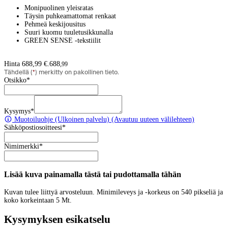
Monipuolinen yleisratas
Täysin puhkeamattomat renkaat
Pehmeä keskijousitus
Suuri kuomu tuuletusikkunalla
GREEN SENSE -tekstiilit
Hinta 688,99 €.
688
,
99
Tähdellä (
*
) merkitty on pakollinen tieto.
Otsikko
*
Kysymys
*
Muotoiluohje
(Ulkoinen palvelu) (Avautuu uuteen välilehteen)
Sähköpostiosoitteesi
*
Nimimerkki
*
Lisää kuva painamalla tästä tai pudottamalla tähän
Kuvan tulee liittyä arvosteluun. Minimileveys ja -korkeus on 540 pikseliä ja
koko korkeintaan 5 Mt.
Kysymyksen esikatselu