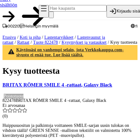
sisältöön
Kirjaudu sis
00220
Helsingin myymälä
fi
Etusivu
/
Koti ja piha
/
Lastentarvikkeet
/
Lastenvaunut ja
rattaat
/
Rattaat
/
Tuote 822478
/
Kysymykset ja vastaukset
/
Kysy tuotteesta
Käytössäsi on vanhempi selain, jota Verkkokauppa.com-
sivusto ei enää tue. Lue lisää täältä.
Kysy tuotteesta
BRITAX RÖMER SMILE 4 -rattaat, Galaxy Black
Poistotuote
822478
BRITAX RÖMER SMILE 4 -rattaat, Galaxy Black
Ei arvosanaa
(
0
)
Huippusuositun ja palkintoja voittaneen SMILE-sarjan uusin tulokas on
vihdoin täällä! GREEN SENSE -malliston tekstiilit on valmistettu 100%
kierrätetystä polyesteristä (PET -muovipullot).