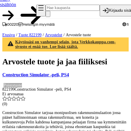
sisältöön
Kirjaudu sis
00220
Helsingin myymälä
fi
Etusivu
/
Tuote 822199
/
Arvostelut
/
Arvostele tuote
Käytössäsi on vanhempi selain, jota Verkkokauppa.com-
sivusto ei enää tue. Lue lisää täältä.
Arvostele tuote ja jaa fiiliksesi
Construction Simulator -peli, PS4
Poistotuote
822199
Construction Simulator -peli, PS4
Ei arvosanaa
(
0
)
Construction Simulator tarjoaa monipuolisen rakennussimulaation jossa
pääset hallinnoimaan omaa rakennusfirmaa, sen koneita ja
kulkuneuvoja.Pelin kahdessa kampanjassa pelaajan firma saa kymmenittäin
erilaisia rakennusurakoita ja tehtäviä, joissa ehostetaan kaupunkia tai