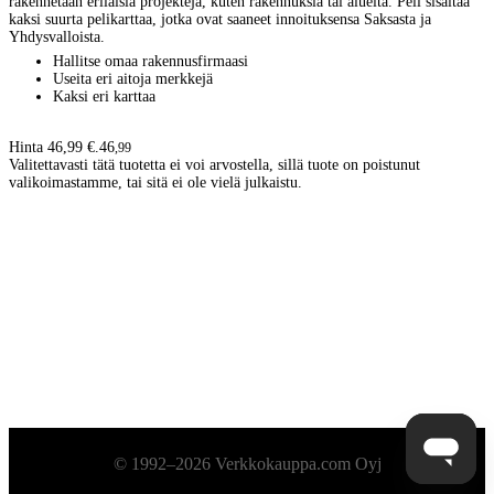
rakennetaan erilaisia projekteja, kuten rakennuksia tai alueita. Peli sisältää
kaksi suurta pelikarttaa, jotka ovat saaneet innoituksensa Saksasta ja
Yhdysvalloista.
Hallitse omaa rakennusfirmaasi
Useita eri aitoja merkkejä
Kaksi eri karttaa
Hinta 46,99 €.
46
,
99
Valitettavasti tätä tuotetta ei voi arvostella, sillä tuote on poistunut
valikoimastamme, tai sitä ei ole vielä julkaistu.
Alatunniste
© 1992–2026 Verkkokauppa.com Oyj