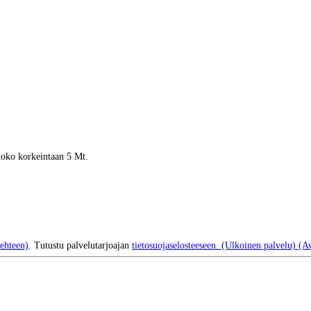
 koko korkeintaan 5 Mt.
ehteen)
. Tutustu palvelutarjoajan
tietosuojaselosteeseen.
(Ulkoinen palvelu) (Av