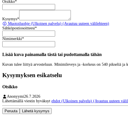
Otsikko
*
Kysymys
*
Muotoiluohje
(Ulkoinen palvelu) (Avautuu uuteen välilehteen)
Sähköpostiosoitteesi
*
Nimimerkki
*
Lisää kuva painamalla tästä tai pudottamalla tähän
Kuvan tulee liittyä arvosteluun. Minimileveys ja -korkeus on 540 pikseliä ja
Kysymyksen esikatselu
Otsikko
Anonyymi
26.7.2026
Lähettämällä viestin hyväksyt
ehdot
(Ulkoinen palvelu) (Avautuu uuteen välil
Peruuta
Lähetä kysymys