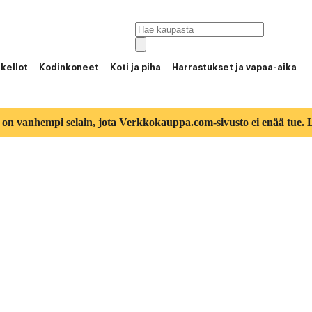
 kellot
Kodinkoneet
Koti ja piha
Harrastukset ja vapaa-aika
 on vanhempi selain, jota Verkkokauppa.com-sivusto ei enää tue. Lu