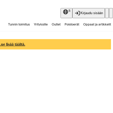
fi
Kirjaudu sisään
Tunnin toimitus
Yrityksille
Outlet
Poistoerät
Oppaat ja artikkelit
Vaihtokauppa
Palvelut
Ajankohtaista
e lisää täältä.