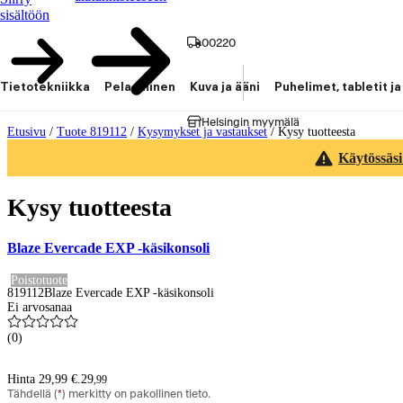
sisältöön
00220
Tietotekniikka
Pelaaminen
Kuva ja ääni
Puhelimet, tabletit ja
Helsingin myymälä
Etusivu
/
Tuote 819112
/
Kysymykset ja vastaukset
/
Kysy tuotteesta
Käytössäsi
Kysy tuotteesta
Blaze Evercade EXP -käsikonsoli
Poistotuote
819112
Blaze Evercade EXP -käsikonsoli
Ei arvosanaa
(
0
)
Hinta 29,99 €.
29
,
99
Tähdellä (
*
) merkitty on pakollinen tieto.