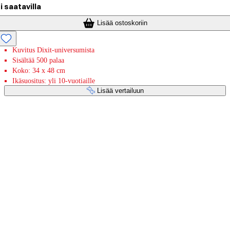
i saatavilla
Lisää ostoskoriin
Kuvitus Dixit-universumista
Sisältää 500 palaa
Koko: 34 x 48 cm
Ikäsuositus: yli 10-vuotiaille
Lisää vertailuun
Maksupalvelut