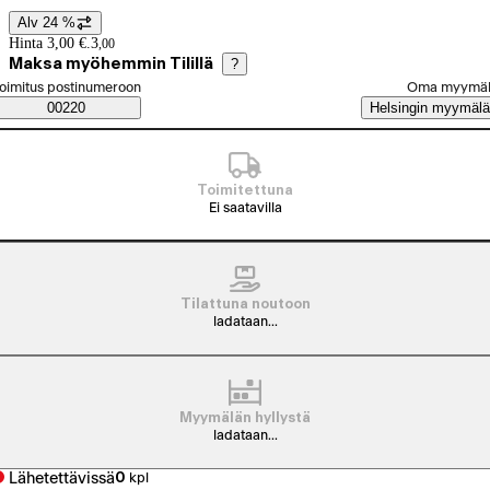
Alv 24 %
Hintatiedot
Hinta 3,00 €.
3
,
00
Maksa myöhemmin Tilillä
?
alitse tilaustapa
oimitus postinumeroon
Oma myymä
Saatavuustiedot
00220
Helsingin myymälä
Toimitettuna
Ei saatavilla
Tilattuna noutoon
ladataan...
Myymälän hyllystä
ladataan...
Lähetettävissä
0
kpl