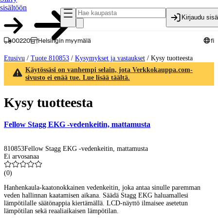
sisältöön
Kirjaudu sis
00220
Helsingin myymälä
fi
Etusivu
/
Tuote 810853
/
Kysymykset ja vastaukset
/
Kysy tuotteesta
Käytössäsi on vanhempi selain, jota Verkkokauppa.com-
sivusto ei enää tue. Lue lisää täältä.
Kysy tuotteesta
Fellow Stagg EKG -vedenkeitin, mattamusta
810853
Fellow Stagg EKG -vedenkeitin, mattamusta
Ei arvosanaa
(
0
)
Hanhenkaula-kaatonokkainen vedenkeitin, joka antaa sinulle paremman
veden hallinnan kaatamisen aikana. Säädä Stagg EKG haluamallesi
lämpötilalle säätönappia kiertämällä. LCD-näyttö ilmaisee asetetun
lämpötilan sekä reaaliaikaisen lämpötilan.