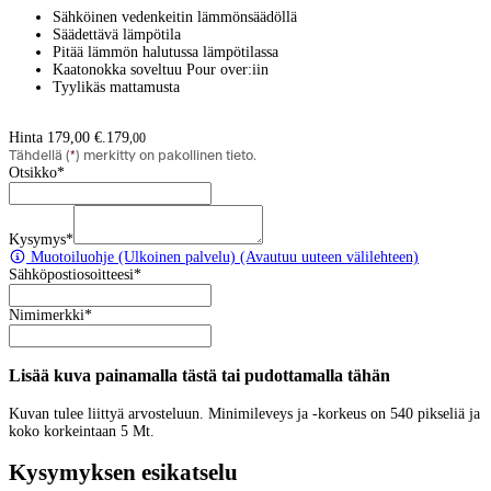
Sähköinen vedenkeitin lämmönsäädöllä
Säädettävä lämpötila
Pitää lämmön halutussa lämpötilassa
Kaatonokka soveltuu Pour over:iin
Tyylikäs mattamusta
Hinta 179,00 €.
179
,
00
Tähdellä (
*
) merkitty on pakollinen tieto.
Otsikko
*
Kysymys
*
Muotoiluohje
(Ulkoinen palvelu) (Avautuu uuteen välilehteen)
Sähköpostiosoitteesi
*
Nimimerkki
*
Lisää kuva painamalla tästä tai pudottamalla tähän
Kuvan tulee liittyä arvosteluun. Minimileveys ja -korkeus on 540 pikseliä ja
koko korkeintaan 5 Mt.
Kysymyksen esikatselu