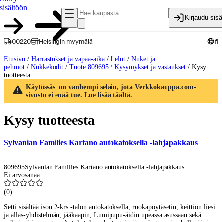
sisältöön
Kirjaudu sis
00220
Helsingin myymälä
fi
Etusivu
/
Harrastukset ja vapaa-aika
/
Lelut
/
Nuket ja
pehmot
/
Nukkekodit
/
Tuote 809695
/
Kysymykset ja vastaukset
/
Kysy
tuotteesta
Käytössäsi on vanhempi selain, jota Verkkokauppa.com-
sivusto ei enää tue. Lue lisää täältä.
Kysy tuotteesta
Sylvanian Families Kartano autokatoksella -lahjapakkaus
809695
Sylvanian Families Kartano autokatoksella -lahjapakkaus
Ei arvosanaa
(
0
)
Setti sisältää ison 2-krs -talon autokatoksella, ruokapöytäsetin, keittiön liesi
ja allas-yhdistelmän, jääkaapin, Lumipupu-äidin upeassa asussaan sekä