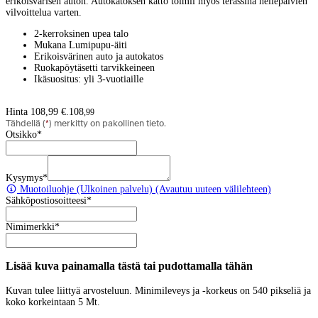
erikoisvärisen auton. Autokatoksen katto toimii myös terassina hellepäivien
vilvoittelua varten.
2-kerroksinen upea talo
Mukana Lumipupu-äiti
Erikoisvärinen auto ja autokatos
Ruokapöytäsetti tarvikkeineen
Ikäsuositus: yli 3-vuotiaille
Hinta 108,99 €.
108
,
99
Tähdellä (
*
) merkitty on pakollinen tieto.
Otsikko
*
Kysymys
*
Muotoiluohje
(Ulkoinen palvelu) (Avautuu uuteen välilehteen)
Sähköpostiosoitteesi
*
Nimimerkki
*
Lisää kuva painamalla tästä tai pudottamalla tähän
Kuvan tulee liittyä arvosteluun. Minimileveys ja -korkeus on 540 pikseliä ja
koko korkeintaan 5 Mt.