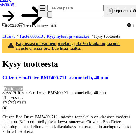
sisältöön
Kirjaudu sis
00220
Helsingin myymälä
fi
Etusivu
/
Tuote 808513
/
Kysymykset ja vastaukset
/
Kysy tuotteesta
Käytössäsi on vanhempi selain, jota Verkkokauppa.com-
sivusto ei enää tue. Lue lisää täältä.
Kysy tuotteesta
Citizen Eco-Drive BM7400-71L -rannekello, 40 mm
Poistotuote
808513
Citizen Eco-Drive BM7400-71L -rannekello, 40 mm
Ei arvosanaa
(
0
)
Citizen Eco-Drive BM7400-71L -miesten rannekello on klassisen moderni
ja ajaton. Kello on miellyttävän kevyt ranteessa. Citizenin Eco-Drive-
teknologia lataa kellon akkua kaikenlaisessa valossa – niin auringonvalossa
kuin keinovalossa.