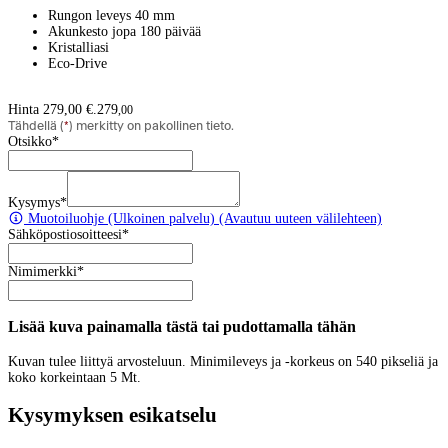
Rungon leveys 40 mm
Akunkesto jopa 180 päivää
Kristalliasi
Eco-Drive
Hinta 279,00 €.
279
,
00
Tähdellä (
*
) merkitty on pakollinen tieto.
Otsikko
*
Kysymys
*
Muotoiluohje
(Ulkoinen palvelu) (Avautuu uuteen välilehteen)
Sähköpostiosoitteesi
*
Nimimerkki
*
Lisää kuva painamalla tästä tai pudottamalla tähän
Kuvan tulee liittyä arvosteluun. Minimileveys ja -korkeus on 540 pikseliä ja
koko korkeintaan 5 Mt.
Kysymyksen esikatselu