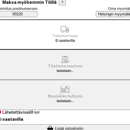
Maksa myöhemmin Tilillä
?
alitse tilaustapa
oimitus postinumeroon
Oma myymä
Saatavuustiedot
00220
Helsingin myymälä
Toimitettuna
Ei saatavilla
Tilattuna noutoon
ladataan...
Myymälän hyllystä
ladataan...
Lähetettävissä
0
kpl
i saatavilla
Lisää ostoskoriin