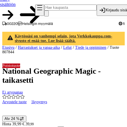
sisältöön
Kirjaudu sis
00220
Helsingin myymälä
fi
Käytössäsi on vanhempi selain, jota Verkkokauppa.com-
sivusto ei enää tue. Lue lisää täältä.
Etusivu
/
Harrastukset ja vapaa-aika
/
Lelut
/
Tiede ja oppiminen
/
Tuote
807844
Poistotuote
National Geographic Magic -
taikasetti
Ei arvosanaa
Arvostele tuote
1
kysymys
Tuotteen kuvat ja videot
Alv 24 %
Hintatiedot
Hinta 39,99 €.
39
,
99