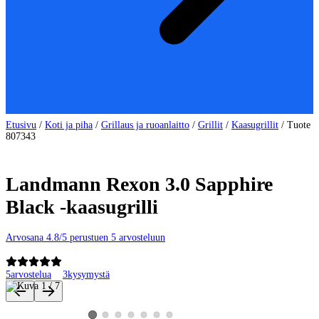
Etusivu
/
Koti ja piha
/
Grillaus ja ruoanlaitto
/
Grillit
/
Kaasugrillit
/
Tuote
807343
Landmann Rexon 3.0 Sapphire
Black -kaasugrilli
Arvosana 4.8/5 perustuen 5 arvosteluun
5
arvostelua
3
kysymystä
Tuotteen kuvat ja videot
Katso tuotekuva 2
Katso tuotekuva 3
Katso tuotekuva 4
Katso tuotekuva 5
Katso tuotekuva 6
Katso tuotekuva 7