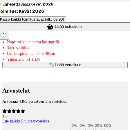
Lähetettävissä
Kevät 2026
oimitus: Kevät 2026
Katso kaikki toimitustavat
(alk. 69,90)
Lisää ostoskoriin
Nopeasti kuumeneva kaasugrilli
3 teräspoltinta
Grillauspinta-ala: 64 x 40 cm
Yhteisteho: 11,1 kW
Lisää vertailuun
Maksupalvelut
Arvostelut
Arvosana 4.8/5 perustuen 5 arvosteluun
4,8
Lue kaikki 5 tuotearvostelua
0
%
0
%
0
%
20
%
80
%