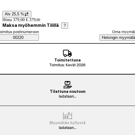
Katso tuotekuva 1
Alv 25,5 %
Hintatiedot
Hinta 379,00 €.
379
,
00
Maksa myöhemmin Tilillä
?
alitse tilaustapa
oimitus postinumeroon
Oma myymä
Saatavuustiedot
00220
Helsingin myymälä
Toimitettuna
Toimitus: Kevät 2026
Tilattuna noutoon
ladataan...
Myymälän hyllystä
ladataan...