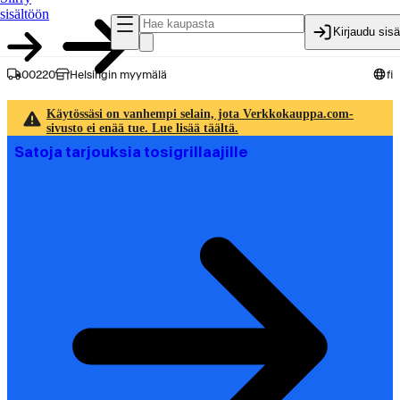
sisältöön
Kirjaudu sis
00220
Helsingin myymälä
fi
Käytössäsi on vanhempi selain, jota Verkkokauppa.com-
sivusto ei enää tue. Lue lisää täältä.
Satoja tarjouksia tosigrillaajille