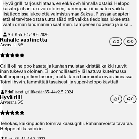
Hyvä grilli tarjoushintaan, en ehkä ovh hinnalla ostaisi. Helppo
kasata ja ihan tukevan oloinen, parempaa kiinalaatua vaikka
lisätiedoissa lukee että valmistusmaa Saksa . Plussaa adapteri
että ei tarvitse ostaa uutta säädintä vaikka tiedoissa lukee että
vaatii oman landmannin säätimen. Lämpenee nopeasti ja aika
näyttää kestävyyden mutta tuohon alehintaan en parempaa
Ari K
55–64v
19.6.2026
löytänyt.
Rahalle vastinetta
0
0
Arvosana 5/5
Grilli oli helppo kasata ja kunhan muistaa kiristää kaikki ruuvit,
ihan tukevan oloinen. Ei luonnollisesti yllä laatuvaikutelmassa
kalliimpien grillien tasoon, mutta tämä huomioitu myös hinnassa.
Toimii hyvin, lämmittää tasaisesti ja super-helppo käyttää
Edullisesti grillikesään
35–44v
2.5.2024
Hyvä rilli
1
0
Arvosana 5/5
Tehokas, kaikinpuolin toimiva kaasugrilli. Rahanarvoista tavaraa.
Helppo oli kasatakin.
Peetu
35–44v
14.7.2023