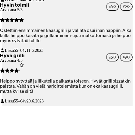
Hyvin toimii
0
0
Arvosana 5/5
Ostettiin ensimmäinen kaasugrilli ja valinta osui ihan nappiin. Aika
lailla helppo kasata ja grillaaminen sujuu mutkattomasti ja helppo
myös sytyttää tulille.
Lissu
55–64v
11.6.2023
Hyvä grilli
0
0
Arvosana 4/5
Helppo sytyttää ja liikutella paikasta toiseen. Hyvät grillipizzatkin
paistaa. Vähän on vielä harjoittelemista kun on eka kaasugrilli,
mutta kyl se siitä.
Lissu
55–64v
20.6.2023