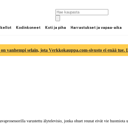
 kellot
Kodinkoneet
Koti ja piha
Harrastukset ja vapaa-aika
 on vanhempi selain, jota Verkkokauppa.com-sivusto ei enää tue. Lu
prosessorilla varustettu älytelevisio, jonka ohuet reunat eivät vie huomiota u