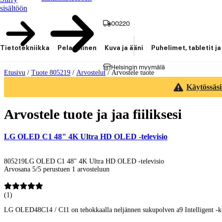
sisältöön
00220
Tietotekniikka
Pelaaminen
Kuva ja ääni
Puhelimet, tabletit ja
Helsingin myymälä
Etusivu
/
Tuote 805219
/
Arvostelut
/
Arvostele tuote
Käytössäsi
Arvostele tuote ja jaa fiiliksesi
LG OLED C1 48" 4K Ultra HD OLED -televisio
805219
LG OLED C1 48" 4K Ultra HD OLED -televisio
Arvosana 5/5 perustuen 1 arvosteluun
(
1
)
LG OLED48C14 / C11 on tehokkaalla neljännen sukupolven a9 Intelligent -kuva