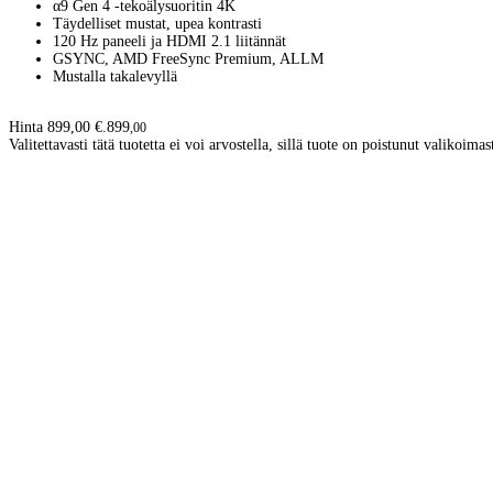
α9 Gen 4 -tekoälysuoritin 4K
Täydelliset mustat, upea kontrasti
120 Hz paneeli ja HDMI 2.1 liitännät
GSYNC, AMD FreeSync Premium, ALLM
Mustalla takalevyllä
Hinta 899,00 €.
899
,
00
Valitettavasti tätä tuotetta ei voi arvostella, sillä tuote on poistunut valikoimas