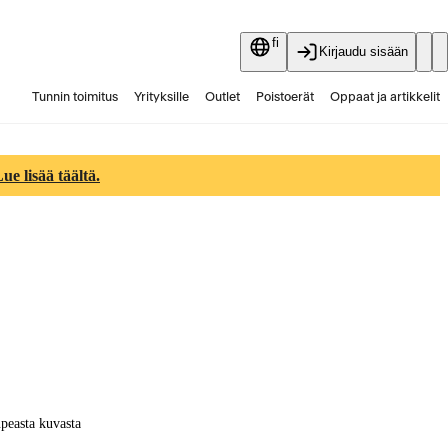
fi
Kirjaudu sisään
Tunnin toimitus
Yrityksille
Outlet
Poistoerät
Oppaat ja artikkelit
Vaihtokauppa
Palvelut
Ajankohtaista
e lisää täältä.
peasta kuvasta