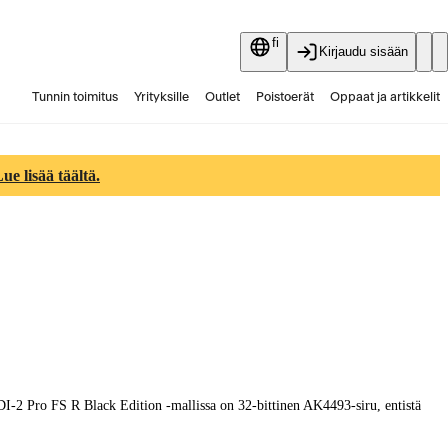
fi
Kirjaudu sisään
Tunnin toimitus
Yrityksille
Outlet
Poistoerät
Oppaat ja artikkelit
Vaihtokauppa
Palvelut
Ajankohtaista
e lisää täältä.
-2 Pro FS R Black Edition -mallissa on 32-bittinen AK4493-siru, entistä