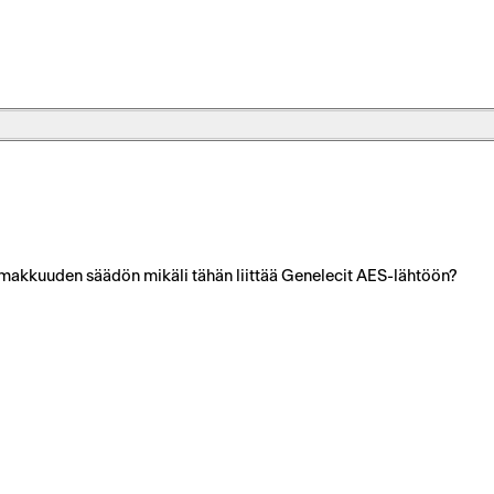
akkuuden säädön mikäli tähän liittää Genelecit AES-lähtöön?