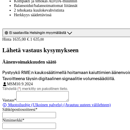
Kompakti ja tehokas AD/DA-muunnin
Balansoidut/balansoimattomat liitännät
2 tehokasta kuulokevahvistinta
Herkkyys säädettävissä
Ei saatavilla Helsingin myymälästä
Hinta 1635,00 €.
1 635
,
00
Lähetä vastaus kysymykseen
Äänenvoimakkuuden säätö
Pystyykö RME:n kaukosäätimellä hoitamaan kaiuttimien äänenvoim
Tavoitteena täysin digitaalinen signaalitie volumesäädöllä.
MSM
10.9.2024
Tähdellä (
*
) merkitty on pakollinen tieto.
Vastaus
*
Muotoiluohje
(Ulkoinen palvelu) (Avautuu uuteen välilehteen)
Sähköpostiosoitteesi
*
Nimimerkki
*