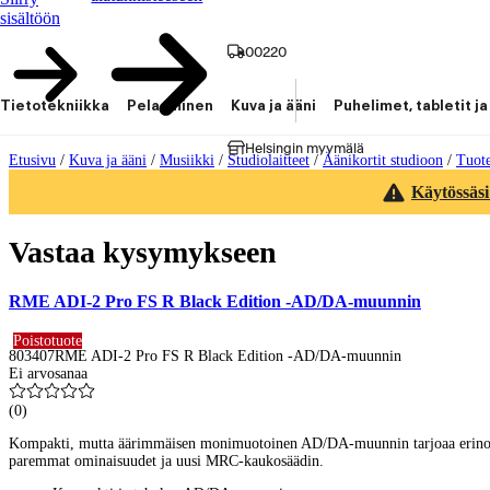
sisältöön
00220
Tietotekniikka
Pelaaminen
Kuva ja ääni
Puhelimet, tabletit ja
Helsingin myymälä
Etusivu
/
Kuva ja ääni
/
Musiikki
/
Studiolaitteet
/
Äänikortit studioon
/
Tuot
Käytössäsi
Vastaa kysymykseen
RME ADI-2 Pro FS R Black Edition -AD/DA-muunnin
Poistotuote
803407
RME ADI-2 Pro FS R Black Edition -AD/DA-muunnin
Ei arvosanaa
(
0
)
Kompakti, mutta äärimmäisen monimuotoinen AD/DA-muunnin tarjoaa erinomais
paremmat ominaisuudet ja uusi MRC-kaukosäädin.