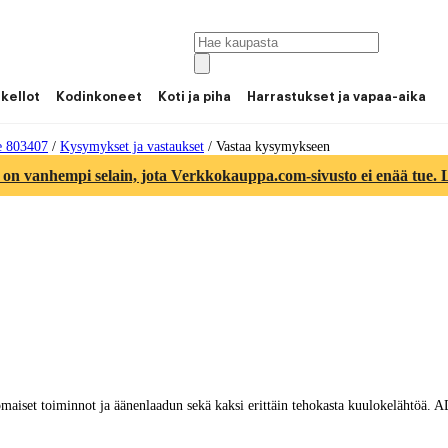
 kellot
Kodinkoneet
Koti ja piha
Harrastukset ja vapaa-aika
e 803407
/
Kysymykset ja vastaukset
/
Vastaa kysymykseen
 on vanhempi selain, jota Verkkokauppa.com-sivusto ei enää tue. Lu
et toiminnot ja äänenlaadun sekä kaksi erittäin tehokasta kuulokelähtöä. ADI