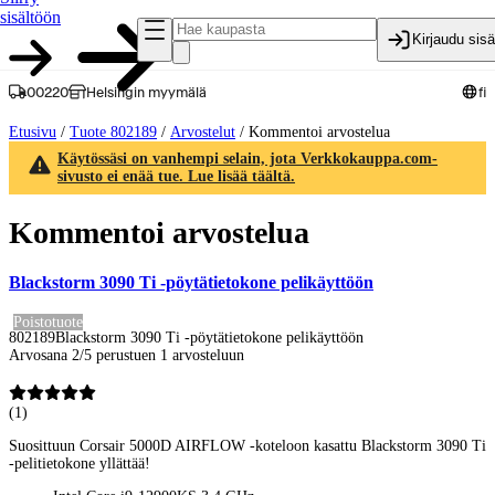
sisältöön
Kirjaudu sis
00220
Helsingin myymälä
fi
Etusivu
/
Tuote 802189
/
Arvostelut
/
Kommentoi arvostelua
Käytössäsi on vanhempi selain, jota Verkkokauppa.com-
sivusto ei enää tue. Lue lisää täältä.
Kommentoi arvostelua
Blackstorm 3090 Ti -pöytätietokone pelikäyttöön
Poistotuote
802189
Blackstorm 3090 Ti -pöytätietokone pelikäyttöön
Arvosana 2/5 perustuen 1 arvosteluun
(
1
)
Suosittuun Corsair 5000D AIRFLOW -koteloon kasattu Blackstorm 3090 Ti
-pelitietokone yllättää!