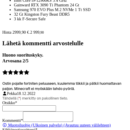
Intel Core i9-12900KS 3.4 GHz
Gainward RTX 3090 Ti Phantom 24 Gt
Samsung 970 EVO Plus M.2 NVMe 1 Tt SSD
32 Gt Kingston Fury Beast DDR5
3 kk F-Secure Safe
Hinta 2999,90 €.
2 999
,
90
Lähetä kommentti arvostelulle
Huono suorituskyky.
Arvosana 2/5
Ostin pojalle fortniten peluuseen, kuulemma tökkii ja pätkii huomattavan
paljon. Minecraft ei myöskään tahdo pyöriä.
Pekka
18.12.2022
Tähdellä (
*
) merkitty on pakollinen tieto.
Otsikko
*
Kommentti
*
Muotoiluohje
(Ulkoinen palvelu) (Avautuu uuteen välilehteen)
Sähköpostiosoitteesi
*