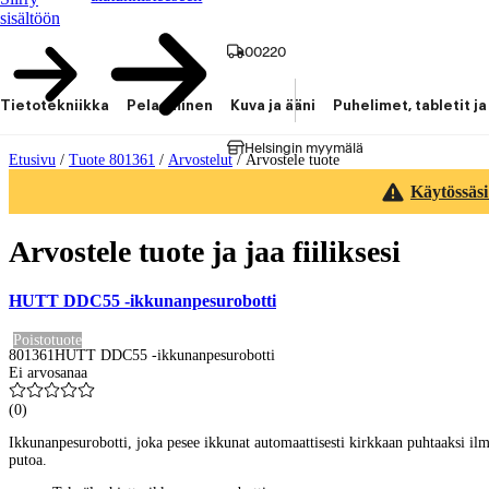
sisältöön
00220
Tietotekniikka
Pelaaminen
Kuva ja ääni
Puhelimet, tabletit ja
Helsingin myymälä
Etusivu
/
Tuote 801361
/
Arvostelut
/
Arvostele tuote
Käytössäsi
Arvostele tuote ja jaa fiiliksesi
HUTT DDC55 -ikkunanpesurobotti
Poistotuote
801361
HUTT DDC55 -ikkunanpesurobotti
Ei arvosanaa
(
0
)
Ikkunanpesurobotti, joka pesee ikkunat automaattisesti kirkkaan puhtaaksi ilman
putoa.