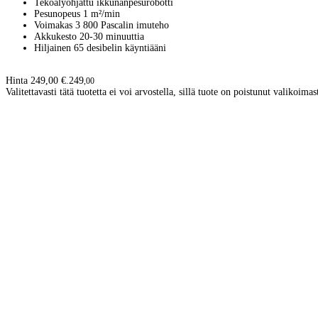
Tekoälyohjattu ikkunanpesurobotti
Pesunopeus 1 m²/min
Voimakas 3 800 Pascalin imuteho
Akkukesto 20-30 minuuttia
Hiljainen 65 desibelin käyntiääni
Hinta 249,00 €.
249
,
00
Valitettavasti tätä tuotetta ei voi arvostella, sillä tuote on poistunut valikoimas