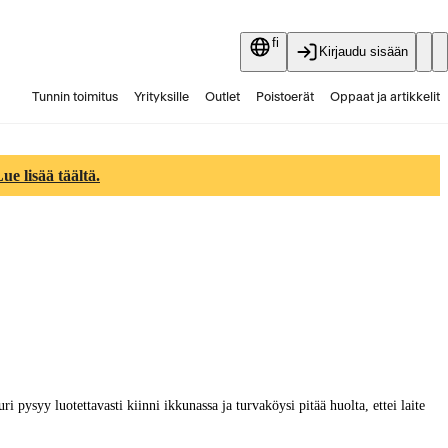
fi
Kirjaudu sisään
Tunnin toimitus
Yrityksille
Outlet
Poistoerät
Oppaat ja artikkelit
Vaihtokauppa
Palvelut
Ajankohtaista
e lisää täältä.
i pysyy luotettavasti kiinni ikkunassa ja turvaköysi pitää huolta, ettei laite