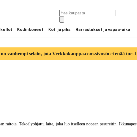
 kellot
Kodinkoneet
Koti ja piha
Harrastukset ja vapaa-aika
 on vanhempi selain, jota Verkkokauppa.com-sivusto ei enää tue. Lu
 raitoja. Tekoälyohjattu laite, joka luo itselleen nopean pesureitin. Ikkunapesur